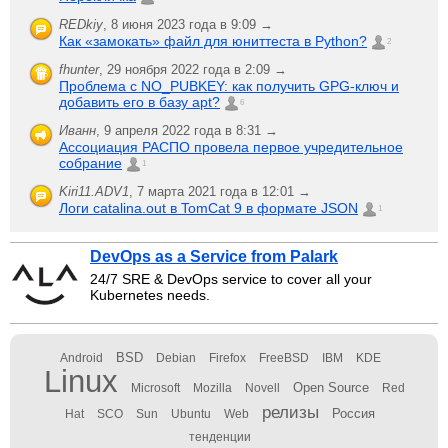
REDkiy
,
8 июня 2023 года в 9:09 →
Как «замокать» файл для юниттеста в Python?
2
fhunter
,
29 ноября 2022 года в 2:09 →
Проблема с NO_PUBKEY: как получить GPG-ключ и
добавить его в базу apt?
6
Иванн
,
9 апреля 2022 года в 8:31 →
Ассоциация РАСПО провела первое учредительное
собрание
1
Kiri11.ADV1
,
7 марта 2021 года в 12:01 →
Логи catalina.out в TomCat 9 в формате JSON
1
DevOps as a Service from Palark
24/7 SRE & DevOps service to cover all your
Kubernetes needs.
BSD
Android
Debian
Firefox
FreeBSD
IBM
KDE
Linux
Open Source
Microsoft
Mozilla
Novell
Red
релизы
Россия
Hat
SCO
Sun
Ubuntu
Web
тенденции