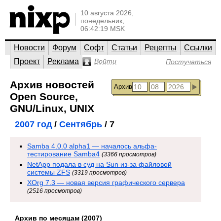
10 августа 2026,
понедельник,
06:42:19 MSK
Новости
Форум
Софт
Статьи
Рецепты
Ссылки
Проект
Реклама
Войти
Постучаться
Архив новостей
Архив
Open Source,
GNU/Linux, UNIX
2007 год
/
Сентябрь
/ 7
Samba 4.0.0 alpha1 — началось альфа-
тестирование Samba4
(3366 просмотров)
NetApp подала в суд на Sun из-за файловой
системы ZFS
(3319 просмотров)
XOrg 7.3 — новая версия графического сервера
(2516 просмотров)
Архив по месяцам (2007)