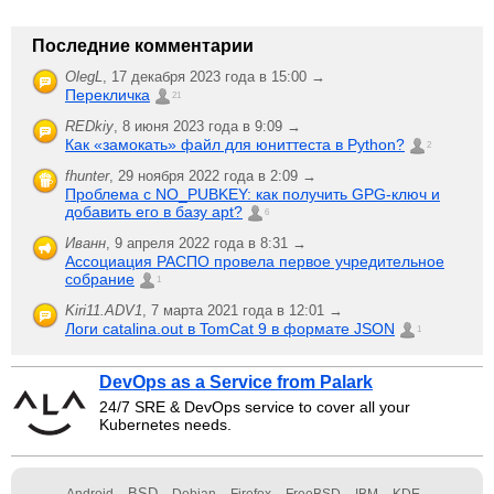
Последние комментарии
OlegL
,
17 декабря 2023 года в 15:00 →
Перекличка
21
REDkiy
,
8 июня 2023 года в 9:09 →
Как «замокать» файл для юниттеста в Python?
2
fhunter
,
29 ноября 2022 года в 2:09 →
Проблема с NO_PUBKEY: как получить GPG-ключ и
добавить его в базу apt?
6
Иванн
,
9 апреля 2022 года в 8:31 →
Ассоциация РАСПО провела первое учредительное
собрание
1
Kiri11.ADV1
,
7 марта 2021 года в 12:01 →
Логи catalina.out в TomCat 9 в формате JSON
1
DevOps as a Service from Palark
24/7 SRE & DevOps service to cover all your
Kubernetes needs.
BSD