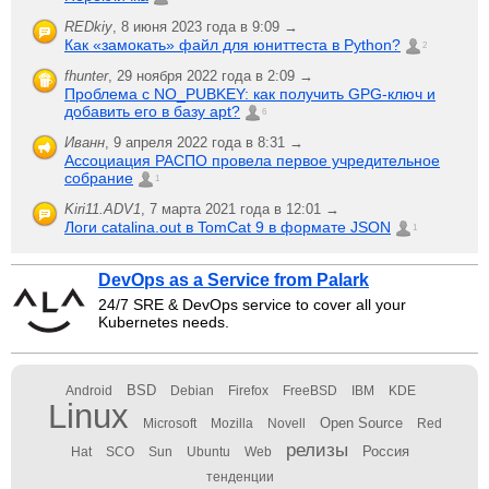
REDkiy
,
8 июня 2023 года в 9:09 →
Как «замокать» файл для юниттеста в Python?
2
fhunter
,
29 ноября 2022 года в 2:09 →
Проблема с NO_PUBKEY: как получить GPG-ключ и
добавить его в базу apt?
6
Иванн
,
9 апреля 2022 года в 8:31 →
Ассоциация РАСПО провела первое учредительное
собрание
1
Kiri11.ADV1
,
7 марта 2021 года в 12:01 →
Логи catalina.out в TomCat 9 в формате JSON
1
DevOps as a Service from Palark
24/7 SRE & DevOps service to cover all your
Kubernetes needs.
BSD
Android
Debian
Firefox
FreeBSD
IBM
KDE
Linux
Open Source
Microsoft
Mozilla
Novell
Red
релизы
Россия
Hat
SCO
Sun
Ubuntu
Web
тенденции