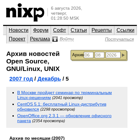
6 августа 2026,
четверг,
01:28:50 MSK
Новости
Форум
Софт
Статьи
Рецепты
Ссылки
Проект
Реклама
Войти
Постучаться
Архив новостей
Архив
Open Source,
GNU/Linux, UNIX
2007 год
/
Декабрь
/ 5
В Москве пройдет семинар по терминальным
Linux-решениям
(2041 просмотр)
CentOS 5.1: бесплатный Linux-дистрибутив
обновился
(2298 просмотров)
OpenOffice.org 2.3.1 — обновление офисного
пакета
(2354 просмотра)
Архив по месяцам (2007)