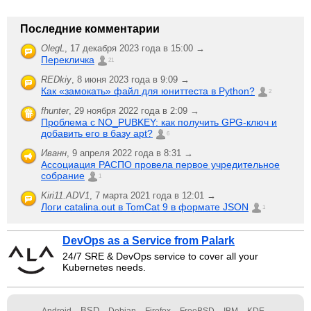
Последние комментарии
OlegL
,
17 декабря 2023 года в 15:00 →
Перекличка
21
REDkiy
,
8 июня 2023 года в 9:09 →
Как «замокать» файл для юниттеста в Python?
2
fhunter
,
29 ноября 2022 года в 2:09 →
Проблема с NO_PUBKEY: как получить GPG-ключ и
добавить его в базу apt?
6
Иванн
,
9 апреля 2022 года в 8:31 →
Ассоциация РАСПО провела первое учредительное
собрание
1
Kiri11.ADV1
,
7 марта 2021 года в 12:01 →
Логи catalina.out в TomCat 9 в формате JSON
1
DevOps as a Service from Palark
24/7 SRE & DevOps service to cover all your
Kubernetes needs.
BSD