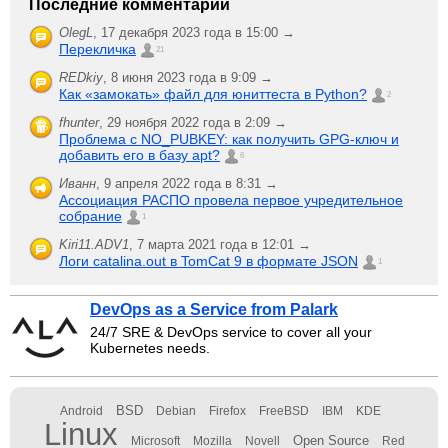
Последние комментарии
OlegL
,
17 декабря 2023 года в 15:00 →
Перекличка
21
REDkiy
,
8 июня 2023 года в 9:09 →
Как «замокать» файл для юниттеста в Python?
2
fhunter
,
29 ноября 2022 года в 2:09 →
Проблема с NO_PUBKEY: как получить GPG-ключ и
добавить его в базу apt?
6
Иванн
,
9 апреля 2022 года в 8:31 →
Ассоциация РАСПО провела первое учредительное
собрание
1
Kiri11.ADV1
,
7 марта 2021 года в 12:01 →
Логи catalina.out в TomCat 9 в формате JSON
1
DevOps as a Service from Palark
24/7 SRE & DevOps service to cover all your
Kubernetes needs.
BSD
Android
Debian
Firefox
FreeBSD
IBM
KDE
Linux
Open Source
Microsoft
Mozilla
Novell
Red