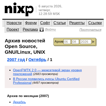
6 августа 2026,
четверг,
12:28:59 MSK
Новости
Форум
Софт
Статьи
Рецепты
Ссылки
Проект
Реклама
Войти
Постучаться
Архив новостей
Архив
Open Source,
GNU/Linux, UNIX
2007 год
/
Октябрь
/ 1
OpenFWTK 2.0 — межсетевой экран уровня
приложений
(2683 просмотра)
В России появились курсы Ubuntu Certified
Professional
(4497 просмотров)
Архив по месяцам (2007)
Декабрь