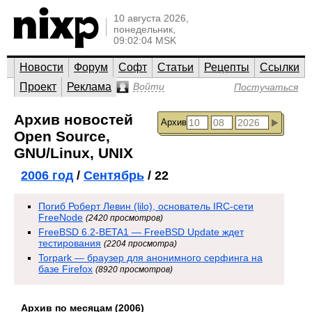
10 августа 2026,
понедельник,
09:02:04 MSK
Новости
Форум
Софт
Статьи
Рецепты
Ссылки
Проект
Реклама
Войти
Постучаться
Архив новостей
Архив
Open Source,
GNU/Linux, UNIX
2006 год
/
Сентябрь
/ 22
Погиб Роберт Левин (lilo), основатель IRC-сети
FreeNode
(2420 просмотров)
FreeBSD 6.2-BETA1 — FreeBSD Update ждет
тестирования
(2204 просмотра)
Torpark — браузер для анонимного серфинга на
базе Firefox
(8920 просмотров)
Архив по месяцам (2006)