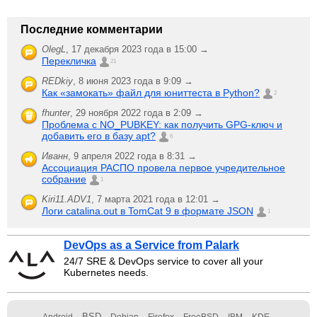
Последние комментарии
OlegL
,
17 декабря 2023 года в 15:00 →
Перекличка
21
REDkiy
,
8 июня 2023 года в 9:09 →
Как «замокать» файл для юниттеста в Python?
2
fhunter
,
29 ноября 2022 года в 2:09 →
Проблема с NO_PUBKEY: как получить GPG-ключ и
добавить его в базу apt?
6
Иванн
,
9 апреля 2022 года в 8:31 →
Ассоциация РАСПО провела первое учредительное
собрание
1
Kiri11.ADV1
,
7 марта 2021 года в 12:01 →
Логи catalina.out в TomCat 9 в формате JSON
1
DevOps as a Service from Palark
24/7 SRE & DevOps service to cover all your
Kubernetes needs.
BSD