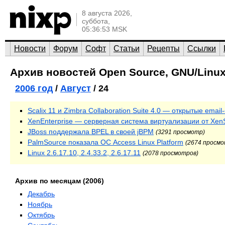
8 августа 2026,
суббота,
05:36:53 MSK
Новости
Форум
Софт
Статьи
Рецепты
Ссылки
Архив новостей Open Source, GNU/Linux
2006 год
/
Август
/ 24
Scalix 11 и Zimbra Collaboration Suite 4.0 — открытые emai
XenEnterprise — серверная система виртуализации от Xen
JBoss поддержала BPEL в своей jBPM
(3291 просмотр)
PalmSource показала ОС Access Linux Platform
(2674 просмо
Linux 2.6.17.10, 2.4.33.2, 2.6.17.11
(2078 просмотров)
Архив по месяцам (2006)
Декабрь
Ноябрь
Октябрь