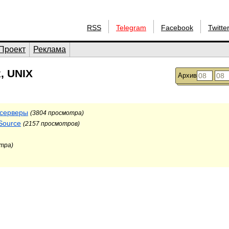
RSS
Telegram
Facebook
Twitte
Проект
Реклама
, UNIX
Архив
l-серверы
(3804 просмотра)
Source
(2157 просмотров)
тра)