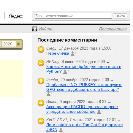
r
Яндекс
Войти
Постучаться
Последние комментарии
OlegL
,
17 декабря 2023 года в 15:00 →
Перекличка
21
REDkiy
,
8 июня 2023 года в 9:09 →
Как «замокать» файл для юниттеста в
Python?
2
fhunter
,
29 ноября 2022 года в 2:09 →
Проблема с NO_PUBKEY: как получить
GPG-ключ и добавить его в базу apt?
6
Иванн
,
9 апреля 2022 года в 8:31 →
Ассоциация РАСПО провела первое
учредительное собрание
1
Kiri11.ADV1
,
7 марта 2021 года в 12:01 →
Логи catalina.out в TomCat 9 в формате
JSON
1