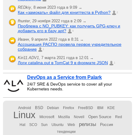
REDkiy
,
8 июня 2023 года в 9:09 →
Как «замокать» файл для юниттеста в Python?
2
fhunter
,
29 ноября 2022 года в 2:09 →
Проблема с NO_PUBKEY: как получить GPG-ключ и
добавить его в базу apt?
6
Иванн
,
9 апреля 2022 года в 8:31 →
Ассоциация РАСПО провела первое учредительное
собрание
1
Kiri11.ADV1
,
7 марта 2021 года в 12:01 →
Логи catalina.out в TomCat 9 в формате JSON
1
DevOps as a Service from Palark
24/7 SRE & DevOps service to cover all your
Kubernetes needs.
BSD
Android
Debian
Firefox
FreeBSD
IBM
KDE
Linux
Open Source
Microsoft
Mozilla
Novell
Red
релизы
Россия
Hat
SCO
Sun
Ubuntu
Web
тенденции