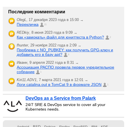
Последние комментарии
OlegL
,
17 декабря 2023 года в 15:00 →
Перекличка
21
REDkiy
,
8 июня 2023 года в 9:09 →
Как «замокать» файл для юниттеста в Python?
2
fhunter
,
29 ноября 2022 года в 2:09 →
Проблема с NO_PUBKEY: как получить GPG-ключ и
добавить его в базу apt?
6
Иванн
,
9 апреля 2022 года в 8:31 →
Ассоциация РАСПО провела первое учредительное
собрание
1
Kiri11.ADV1
,
7 марта 2021 года в 12:01 →
Логи catalina.out в TomCat 9 в формате JSON
1
DevOps as a Service from Palark
24/7 SRE & DevOps service to cover all your
Kubernetes needs.
BSD