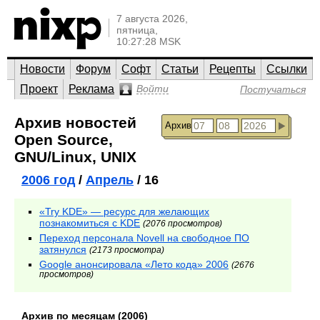
7 августа 2026,
пятница,
10:27:28 MSK
Новости
Форум
Софт
Статьи
Рецепты
Ссылки
Проект
Реклама
Войти
Постучаться
Архив новостей
Архив
Open Source,
GNU/Linux, UNIX
2006 год
/
Апрель
/ 16
«Try KDE» — ресурс для желающих
познакомиться с KDE
(2076 просмотров)
Переход персонала Novell на свободное ПО
затянулся
(2173 просмотра)
Google анонсировала «Лето кода» 2006
(2676
просмотров)
Архив по месяцам (2006)