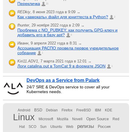
Перекличка
21
REDkiy
,
8 июня 2023 года в 9:09 →
Как «замокать» файл для юниттеста в Python?
2
fhunter
,
29 ноября 2022 года в 2:09 →
Проблема с NO_PUBKEY: как получить GPG-ключ и
добавить его в базу apt?
6
Иванн
,
9 апреля 2022 года в 8:31 →
Ассоциация РАСПО провела первое учредительное
собрание
1
Kiri11.ADV1
,
7 марта 2021 года в 12:01 →
Логи catalina.out в TomCat 9 в формате JSON
1
DevOps as a Service from Palark
24/7 SRE & DevOps service to cover all your
Kubernetes needs.
BSD
Android
Debian
Firefox
FreeBSD
IBM
KDE
Linux
Open Source
Microsoft
Mozilla
Novell
Red
релизы
Россия
Hat
SCO
Sun
Ubuntu
Web