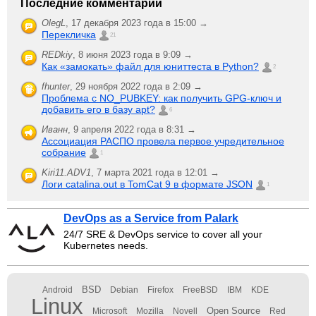
Последние комментарии
OlegL
,
17 декабря 2023 года в 15:00 →
Перекличка
21
REDkiy
,
8 июня 2023 года в 9:09 →
Как «замокать» файл для юниттеста в Python?
2
fhunter
,
29 ноября 2022 года в 2:09 →
Проблема с NO_PUBKEY: как получить GPG-ключ и
добавить его в базу apt?
6
Иванн
,
9 апреля 2022 года в 8:31 →
Ассоциация РАСПО провела первое учредительное
собрание
1
Kiri11.ADV1
,
7 марта 2021 года в 12:01 →
Логи catalina.out в TomCat 9 в формате JSON
1
DevOps as a Service from Palark
24/7 SRE & DevOps service to cover all your
Kubernetes needs.
BSD
Android
Debian
Firefox
FreeBSD
IBM
KDE
Linux
Open Source
Microsoft
Mozilla
Novell
Red