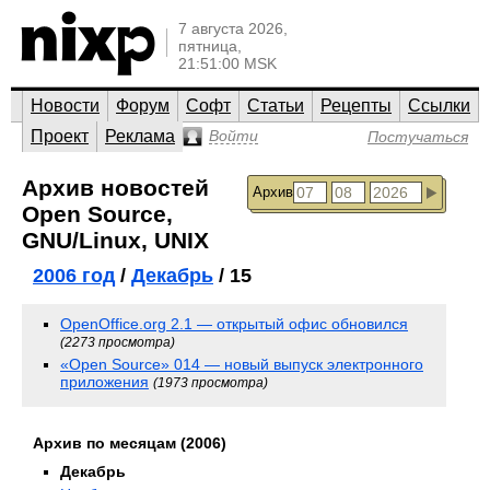
7 августа 2026,
пятница,
21:51:00 MSK
Новости
Форум
Софт
Статьи
Рецепты
Ссылки
Проект
Реклама
Войти
Постучаться
Архив новостей
Архив
Open Source,
GNU/Linux, UNIX
2006 год
/
Декабрь
/ 15
OpenOffice.org 2.1 — открытый офис обновился
(2273 просмотра)
«Open Source» 014 — новый выпуск электронного
приложения
(1973 просмотра)
Архив по месяцам (2006)
Декабрь