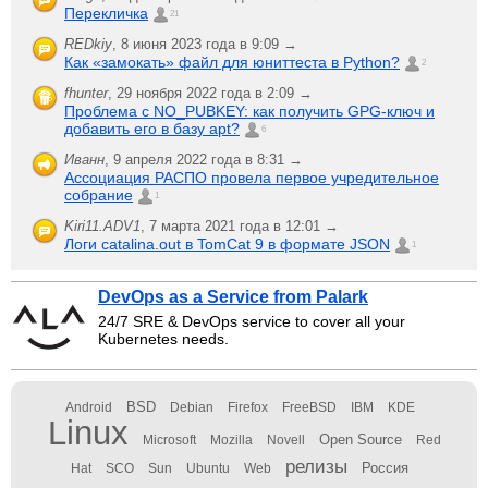
Перекличка
21
REDkiy
,
8 июня 2023 года в 9:09 →
Как «замокать» файл для юниттеста в Python?
2
fhunter
,
29 ноября 2022 года в 2:09 →
Проблема с NO_PUBKEY: как получить GPG-ключ и
добавить его в базу apt?
6
Иванн
,
9 апреля 2022 года в 8:31 →
Ассоциация РАСПО провела первое учредительное
собрание
1
Kiri11.ADV1
,
7 марта 2021 года в 12:01 →
Логи catalina.out в TomCat 9 в формате JSON
1
DevOps as a Service from Palark
24/7 SRE & DevOps service to cover all your
Kubernetes needs.
BSD
Android
Debian
Firefox
FreeBSD
IBM
KDE
Linux
Open Source
Microsoft
Mozilla
Novell
Red
релизы
Россия
Hat
SCO
Sun
Ubuntu
Web