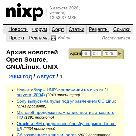
6 августа 2026,
четверг,
13:53:37 MSK
Новости
Форум
Софт
Статьи
Рецепты
Ссылки
Проект
Реклама
Войти
Постучаться
Архив новостей
Архив
Open Source,
GNU/Linux, UNIX
2004 год
/
Август
/ 1
Новые обзоры UNIX-приложений на nixp.ru (1
августа, 2004)
(2049 просмотров)
Sony выпустила пульт под управлением ОС Linux
(2741 просмотр)
Microsoft продолжит кампанию против открытого
ПО
(1891 просмотр)
Oracle и IBM продолжают борьбу на рынке Linux-
БД
(2234 просмотра)
CA возвращает к жизни Ingres
(2089 просмотров)