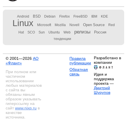
BSD
Android
Debian
Firefox
FreeBSD
IBM
KDE
Linux
Open Source
Microsoft
Mozilla
Novell
Red
релизы
Россия
Hat
SCO
Sun
Ubuntu
Web
тенденции
Разработано в
© 2001—2026
АО
Правила
компании
«Флант»
публикации
Обратная
При полном или
связь
Идея и
частичном
поддержка
использовании
проекта —
любых материалов
Дмитрий
с сайта вы
Шурупов
обязаны явным
образом указывать
гиперссылку на
сайт
www.nixp.ru
в
качестве
источника.