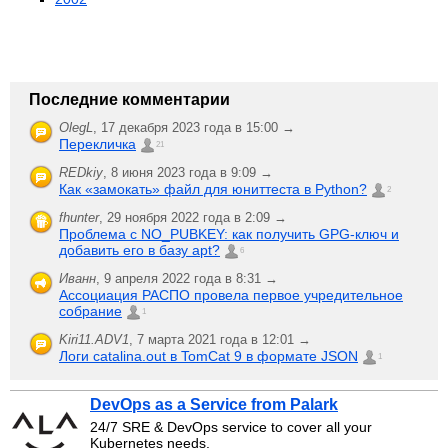
Последние комментарии
OlegL
,
17 декабря 2023 года в 15:00 →
Перекличка
21
REDkiy
,
8 июня 2023 года в 9:09 →
Как «замокать» файл для юниттеста в Python?
2
fhunter
,
29 ноября 2022 года в 2:09 →
Проблема с NO_PUBKEY: как получить GPG-ключ и
добавить его в базу apt?
6
Иванн
,
9 апреля 2022 года в 8:31 →
Ассоциация РАСПО провела первое учредительное
собрание
1
Kiri11.ADV1
,
7 марта 2021 года в 12:01 →
Логи catalina.out в TomCat 9 в формате JSON
1
DevOps as a Service from Palark
24/7 SRE & DevOps service to cover all your
Kubernetes needs.