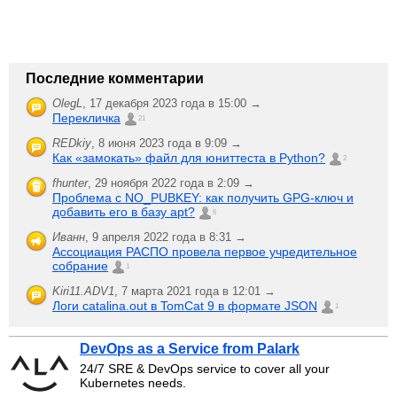
Последние комментарии
OlegL
,
17 декабря 2023 года в 15:00 →
Перекличка
21
REDkiy
,
8 июня 2023 года в 9:09 →
Как «замокать» файл для юниттеста в Python?
2
fhunter
,
29 ноября 2022 года в 2:09 →
Проблема с NO_PUBKEY: как получить GPG-ключ и
добавить его в базу apt?
6
Иванн
,
9 апреля 2022 года в 8:31 →
Ассоциация РАСПО провела первое учредительное
собрание
1
Kiri11.ADV1
,
7 марта 2021 года в 12:01 →
Логи catalina.out в TomCat 9 в формате JSON
1
DevOps as a Service from Palark
24/7 SRE & DevOps service to cover all your
Kubernetes needs.