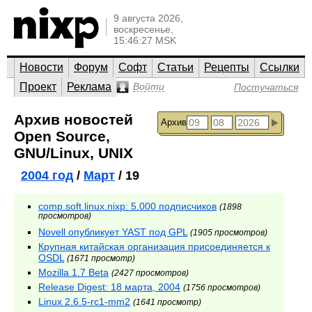
9 августа 2026,
воскресенье,
15:46:27 MSK
Новости
Форум
Софт
Статьи
Рецепты
Ссылки
Проект
Реклама
Войти
Постучаться
Архив новостей
Архив
Open Source,
GNU/Linux, UNIX
2004 год
/
Март
/ 19
comp.soft.linux.nixp: 5.000 подписчиков
(1898
просмотров)
Novell опубликует YAST под GPL
(1905 просмотров)
Крупная китайская организация присоединяется к
OSDL
(1671 просмотр)
Mozilla 1.7 Beta
(2427 просмотров)
Release Digest: 18 марта, 2004
(1756 просмотров)
Linux 2.6.5-rc1-mm2
(1641 просмотр)