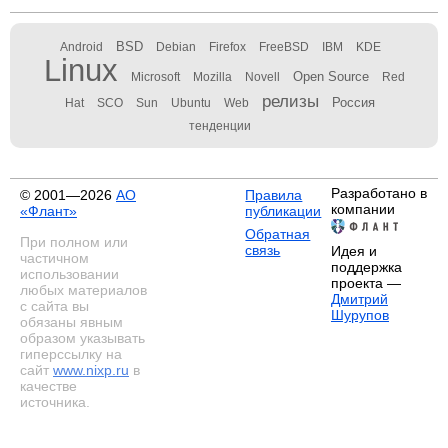
BSD
Android
Debian
Firefox
FreeBSD
IBM
KDE
Linux
Open Source
Microsoft
Mozilla
Novell
Red
релизы
Россия
Hat
SCO
Sun
Ubuntu
Web
тенденции
Разработано в
© 2001—2026
АО
Правила
компании
«Флант»
публикации
Обратная
При полном или
связь
Идея и
частичном
поддержка
использовании
проекта —
любых материалов
Дмитрий
с сайта вы
Шурупов
обязаны явным
образом указывать
гиперссылку на
сайт
www.nixp.ru
в
качестве
источника.