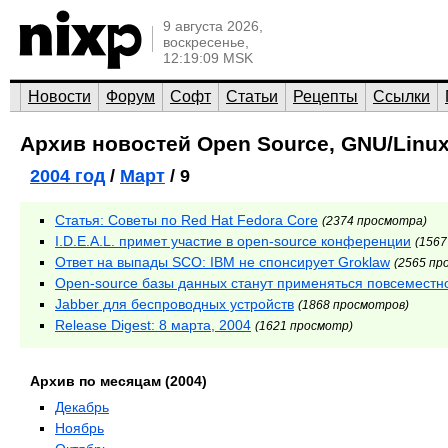
9 августа 2026,
воскресенье,
12:19:09 MSK
Новости
Форум
Софт
Статьи
Рецепты
Ссылки
Архив новостей Open Source, GNU/Linux
2004 год
/
Март
/ 9
Статья: Советы по Red Hat Fedora Core
(2374 просмотра)
I.D.E.A.L. примет участие в open-source конференции
(1567
Ответ на выпады SCO: IBM не спонсирует Groklaw
(2565 пр
Open-source базы данных станут применяться повсеместн
Jabber для беспроводных устройств
(1868 просмотров)
Release Digest: 8 марта, 2004
(1621 просмотр)
Архив по месяцам (2004)
Декабрь
Ноябрь