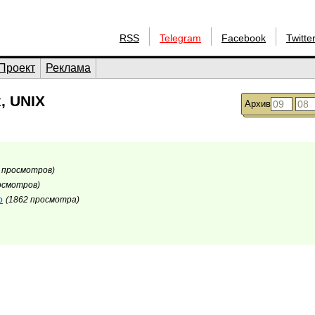
RSS
Telegram
Facebook
Twitte
Проект
Реклама
, UNIX
Архив
 просмотров)
осмотров)
о
(1862 просмотра)