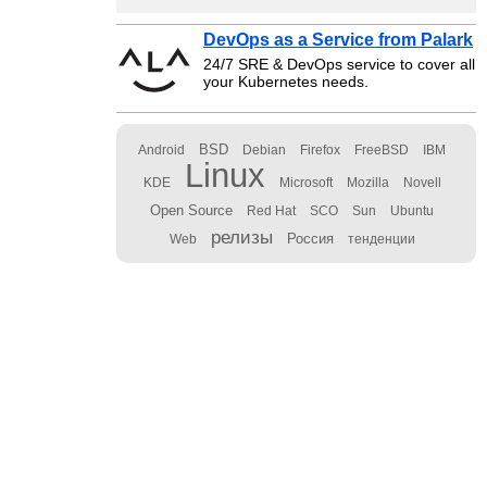
DevOps as a Service from Palark
24/7 SRE & DevOps service to cover all
your Kubernetes needs.
BSD
Android
Debian
Firefox
FreeBSD
IBM
Linux
KDE
Microsoft
Mozilla
Novell
Open Source
Red Hat
SCO
Sun
Ubuntu
релизы
Россия
Web
тенденции