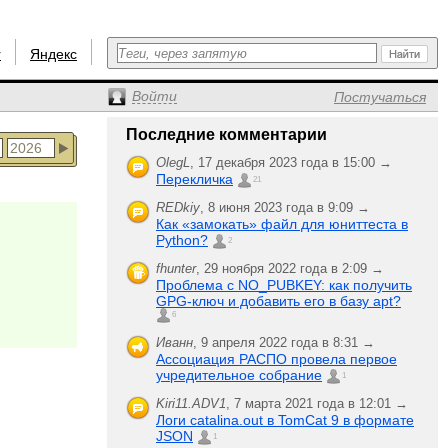
r
Яндекс
Войти
Постучаться
Последние комментарии
OlegL
,
17 декабря 2023 года в 15:00 →
Перекличка
21
REDkiy
,
8 июня 2023 года в 9:09 →
Как «замокать» файл для юниттеста в
Python?
2
fhunter
,
29 ноября 2022 года в 2:09 →
Проблема с NO_PUBKEY: как получить
GPG-ключ и добавить его в базу apt?
6
Иванн
,
9 апреля 2022 года в 8:31 →
Ассоциация РАСПО провела первое
учредительное собрание
1
Kiri11.ADV1
,
7 марта 2021 года в 12:01 →
Логи catalina.out в TomCat 9 в формате
JSON
1