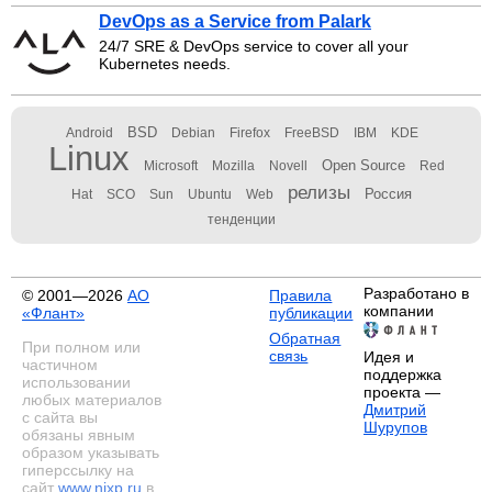
DevOps as a Service from Palark
24/7 SRE & DevOps service to cover all your
Kubernetes needs.
BSD
Android
Debian
Firefox
FreeBSD
IBM
KDE
Linux
Open Source
Microsoft
Mozilla
Novell
Red
релизы
Россия
Hat
SCO
Sun
Ubuntu
Web
тенденции
Разработано в
© 2001—2026
АО
Правила
компании
«Флант»
публикации
Обратная
При полном или
связь
Идея и
частичном
поддержка
использовании
проекта —
любых материалов
Дмитрий
с сайта вы
Шурупов
обязаны явным
образом указывать
гиперссылку на
сайт
www.nixp.ru
в