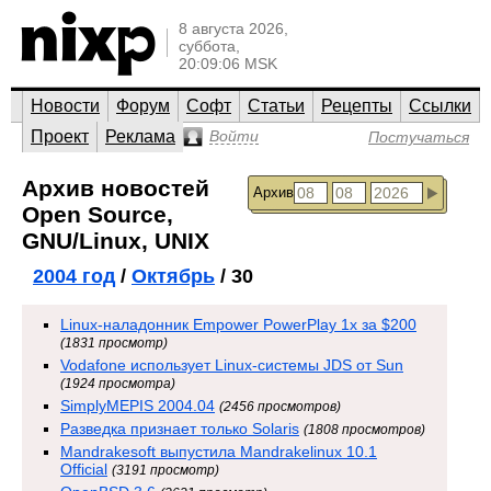
8 августа 2026,
суббота,
20:09:06 MSK
Новости
Форум
Софт
Статьи
Рецепты
Ссылки
Проект
Реклама
Войти
Постучаться
Архив новостей
Архив
Open Source,
GNU/Linux, UNIX
2004 год
/
Октябрь
/ 30
Linux-наладонник Empower PowerPlay 1x за $200
(1831 просмотр)
Vodafone использует Linux-системы JDS от Sun
(1924 просмотра)
SimplyMEPIS 2004.04
(2456 просмотров)
Разведка признает только Solaris
(1808 просмотров)
Mandrakesoft выпустила Mandrakelinux 10.1
Official
(3191 просмотр)