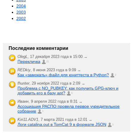
2004
2003
2002
Последние комментарии
OlegL
,
17 декабря 2023 года в 15:00 →
Перекличка
21
REDkiy
,
8 июня 2023 года в 9:09 →
Как «замокать» файл для юниттеста в Python?
2
fhunter
,
29 ноября 2022 года в 2:09 →
Проблема с NO_PUBKEY: как получить GPG-ключ и
добавить его в базу apt?
6
Иванн
,
9 апреля 2022 года в 8:31 →
Ассоциация РАСПО провела первое учредительное
собрание
1
Kiri11.ADV1
,
7 марта 2021 года в 12:01 →
Логи catalina.out в TomCat 9 в формате JSON
1