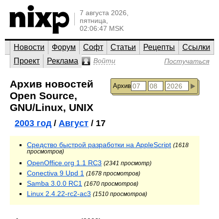
7 августа 2026,
пятница,
02:06:47 MSK
Новости
Форум
Софт
Статьи
Рецепты
Ссылки
Проект
Реклама
Войти
Постучаться
Архив новостей
Архив
Open Source,
GNU/Linux, UNIX
2003 год
/
Август
/ 17
Средство быстрой разработки на AppleScript
(1618
просмотров)
OpenOffice.org 1.1 RC3
(2341 просмотр)
Conectiva 9 Upd 1
(1678 просмотров)
Samba 3.0.0 RC1
(1670 просмотров)
Linux 2.4.22-rc2-ac3
(1510 просмотров)