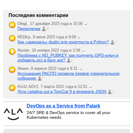
Последние комментарии
OlegL
,
17 декабря 2023 года в 15:00 →
Перекличка
21
REDkiy
,
8 июня 2023 года в 9:09 →
Как «замокать» файл для юниттеста в Python?
2
fhunter
,
29 ноября 2022 года в 2:09 →
Проблема с NO_PUBKEY: как получить GPG-ключ и
добавить его в базу apt?
6
Иванн
,
9 апреля 2022 года в 8:31 →
Ассоциация РАСПО провела первое учредительное
собрание
1
Kiri11.ADV1
,
7 марта 2021 года в 12:01 →
Логи catalina.out в TomCat 9 в формате JSON
1
DevOps as a Service from Palark
24/7 SRE & DevOps service to cover all your
Kubernetes needs.