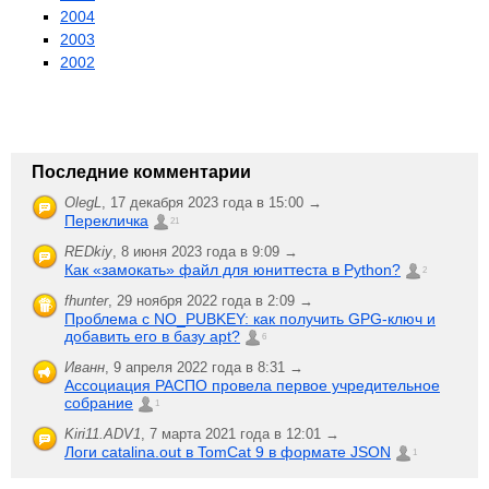
2004
2003
2002
Последние комментарии
OlegL
,
17 декабря 2023 года в 15:00 →
Перекличка
21
REDkiy
,
8 июня 2023 года в 9:09 →
Как «замокать» файл для юниттеста в Python?
2
fhunter
,
29 ноября 2022 года в 2:09 →
Проблема с NO_PUBKEY: как получить GPG-ключ и
добавить его в базу apt?
6
Иванн
,
9 апреля 2022 года в 8:31 →
Ассоциация РАСПО провела первое учредительное
собрание
1
Kiri11.ADV1
,
7 марта 2021 года в 12:01 →
Логи catalina.out в TomCat 9 в формате JSON
1