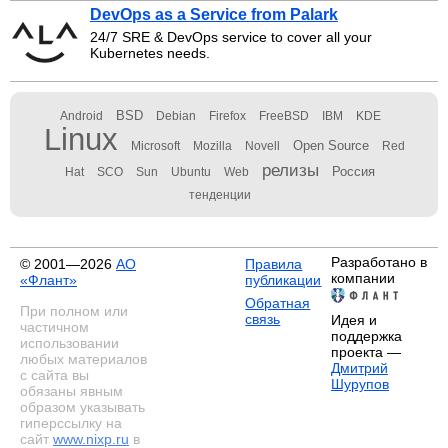
DevOps as a Service from Palark
24/7 SRE & DevOps service to cover all your
Kubernetes needs.
BSD
Android
Debian
Firefox
FreeBSD
IBM
KDE
Linux
Open Source
Microsoft
Mozilla
Novell
Red
релизы
Россия
Hat
SCO
Sun
Ubuntu
Web
тенденции
Разработано в
© 2001—2026
АО
Правила
компании
«Флант»
публикации
Обратная
При полном или
связь
Идея и
частичном
поддержка
использовании
проекта —
любых материалов
Дмитрий
с сайта вы
Шурупов
обязаны явным
образом указывать
гиперссылку на
сайт
www.nixp.ru
в