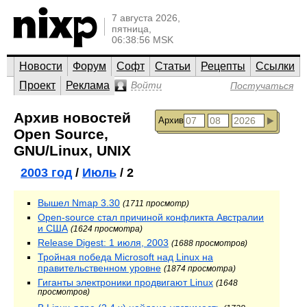
7 августа 2026,
пятница,
06:38:56 MSK
Новости
Форум
Софт
Статьи
Рецепты
Ссылки
Проект
Реклама
Войти
Постучаться
Архив новостей
Архив
Open Source,
GNU/Linux, UNIX
2003 год
/
Июль
/ 2
Вышел Nmap 3.30
(1711 просмотр)
Open-source стал причиной конфликта Австралии
и США
(1624 просмотра)
Release Digest: 1 июля, 2003
(1688 просмотров)
Тройная победа Microsoft над Linux на
правительственном уровне
(1874 просмотра)
Гиганты электроники продвигают Linux
(1648
просмотров)