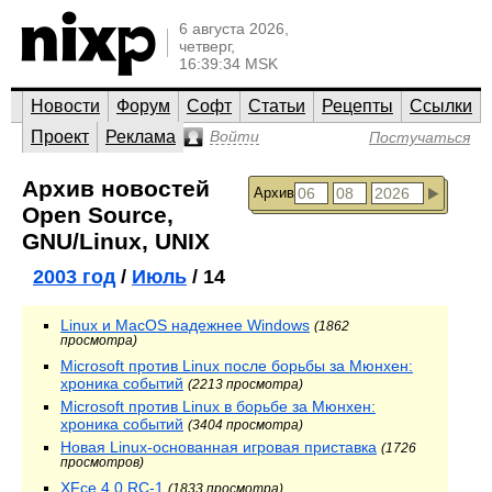
6 августа 2026,
четверг,
16:39:34 MSK
Новости
Форум
Софт
Статьи
Рецепты
Ссылки
Проект
Реклама
Войти
Постучаться
Архив новостей
Архив
Open Source,
GNU/Linux, UNIX
2003 год
/
Июль
/ 14
Linux и MacOS надежнее Windows
(1862
просмотра)
Microsoft против Linux после борьбы за Мюнхен:
хроника событий
(2213 просмотра)
Microsoft против Linux в борьбе за Мюнхен:
хроника событий
(3404 просмотра)
Новая Linux-основанная игровая приставка
(1726
просмотров)
XFce 4.0 RC-1
(1833 просмотра)