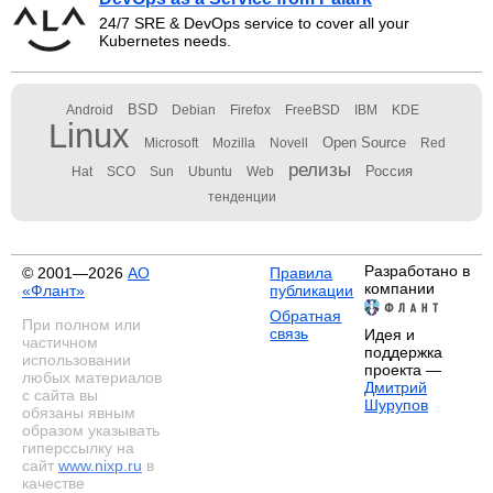
24/7 SRE & DevOps service to cover all your
Kubernetes needs.
BSD
Android
Debian
Firefox
FreeBSD
IBM
KDE
Linux
Open Source
Microsoft
Mozilla
Novell
Red
релизы
Россия
Hat
SCO
Sun
Ubuntu
Web
тенденции
Разработано в
© 2001—2026
АО
Правила
компании
«Флант»
публикации
Обратная
При полном или
связь
Идея и
частичном
поддержка
использовании
проекта —
любых материалов
Дмитрий
с сайта вы
Шурупов
обязаны явным
образом указывать
гиперссылку на
сайт
www.nixp.ru
в
качестве