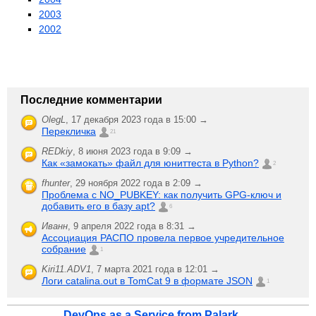
2003
2002
Последние комментарии
OlegL
,
17 декабря 2023 года в 15:00 →
Перекличка
21
REDkiy
,
8 июня 2023 года в 9:09 →
Как «замокать» файл для юниттеста в Python?
2
fhunter
,
29 ноября 2022 года в 2:09 →
Проблема с NO_PUBKEY: как получить GPG-ключ и
добавить его в базу apt?
6
Иванн
,
9 апреля 2022 года в 8:31 →
Ассоциация РАСПО провела первое учредительное
собрание
1
Kiri11.ADV1
,
7 марта 2021 года в 12:01 →
Логи catalina.out в TomCat 9 в формате JSON
1
DevOps as a Service from Palark