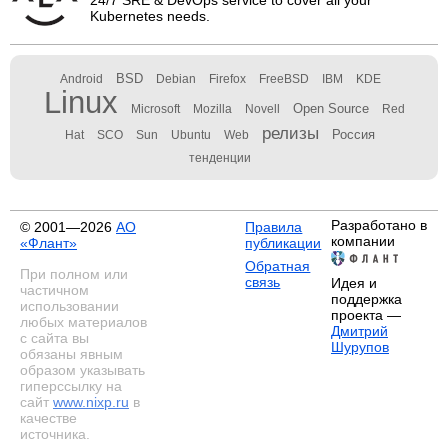
24/7 SRE & DevOps service to cover all your
Kubernetes needs.
BSD
Android
Debian
Firefox
FreeBSD
IBM
KDE
Linux
Open Source
Microsoft
Mozilla
Novell
Red
релизы
Россия
Hat
SCO
Sun
Ubuntu
Web
тенденции
Разработано в
© 2001—2026
АО
Правила
компании
«Флант»
публикации
Обратная
При полном или
связь
Идея и
частичном
поддержка
использовании
проекта —
любых материалов
Дмитрий
с сайта вы
Шурупов
обязаны явным
образом указывать
гиперссылку на
сайт
www.nixp.ru
в
качестве
источника.