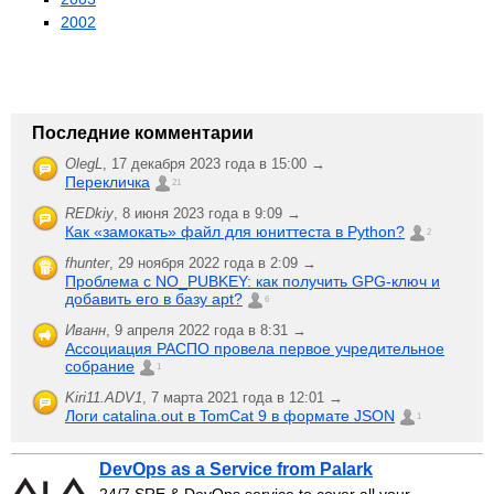
2002
Последние комментарии
OlegL
,
17 декабря 2023 года в 15:00 →
Перекличка
21
REDkiy
,
8 июня 2023 года в 9:09 →
Как «замокать» файл для юниттеста в Python?
2
fhunter
,
29 ноября 2022 года в 2:09 →
Проблема с NO_PUBKEY: как получить GPG-ключ и
добавить его в базу apt?
6
Иванн
,
9 апреля 2022 года в 8:31 →
Ассоциация РАСПО провела первое учредительное
собрание
1
Kiri11.ADV1
,
7 марта 2021 года в 12:01 →
Логи catalina.out в TomCat 9 в формате JSON
1
DevOps as a Service from Palark