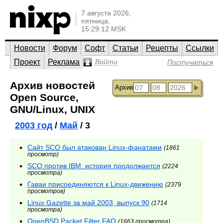
7 августа 2026,
пятница,
15:29:12 MSK
Новости
Форум
Софт
Статьи
Рецепты
Ссылки
Проект
Реклама
Войти
Постучаться
Архив новостей
Архив
Open Source,
GNU/Linux, UNIX
2003 год
/
Май
/ 3
Сайт SCO был атакован Linux-фанатами
(1861
просмотр)
SCO против IBM: история продолжается
(2224
просмотра)
Гаваи присоединяются к Linux-движению
(2379
просмотров)
Linux Gazette за май 2003, выпуск 90
(1714
просмотра)
OpenBSD Packet Filter FAQ
(1663 просмотра)