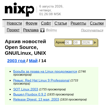
6 августа 2026,
четверг,
01:26:08 MSK
Новости
Форум
Софт
Статьи
Рецепты
Ссылки
Проект
Реклама
Войти
Постучаться
Архив новостей
Архив
Open Source,
GNU/Linux, UNIX
2003 год
/
Май
/ 14
Борьба за права на Linux продолжается
(1746
просмотров)
Ревью: Red Hat Linux 9 Professional
(1733
просмотра)
SOT Linux 2003
(1755 просмотров)
Вышел Fluxbox 0.9.2
(1835 просмотров)
Release Digest: 13 мая, 2003
(1816 просмотров)