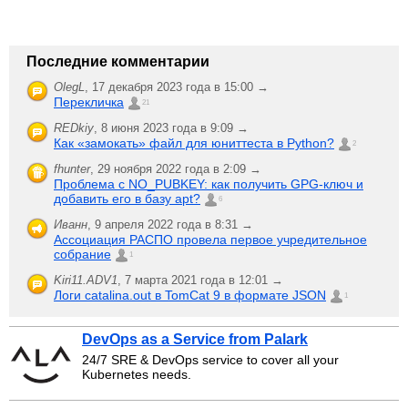
Последние комментарии
OlegL
,
17 декабря 2023 года в 15:00 →
Перекличка
21
REDkiy
,
8 июня 2023 года в 9:09 →
Как «замокать» файл для юниттеста в Python?
2
fhunter
,
29 ноября 2022 года в 2:09 →
Проблема с NO_PUBKEY: как получить GPG-ключ и
добавить его в базу apt?
6
Иванн
,
9 апреля 2022 года в 8:31 →
Ассоциация РАСПО провела первое учредительное
собрание
1
Kiri11.ADV1
,
7 марта 2021 года в 12:01 →
Логи catalina.out в TomCat 9 в формате JSON
1
DevOps as a Service from Palark
24/7 SRE & DevOps service to cover all your
Kubernetes needs.