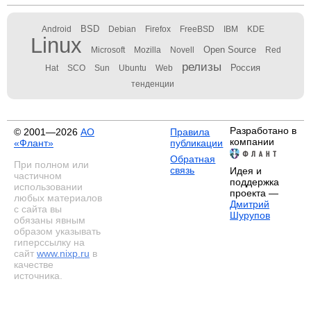
BSD
Android
Debian
Firefox
FreeBSD
IBM
KDE
Linux
Open Source
Microsoft
Mozilla
Novell
Red
релизы
Россия
Hat
SCO
Sun
Ubuntu
Web
тенденции
Разработано в
© 2001—2026
АО
Правила
компании
«Флант»
публикации
Обратная
При полном или
связь
Идея и
частичном
поддержка
использовании
проекта —
любых материалов
Дмитрий
с сайта вы
Шурупов
обязаны явным
образом указывать
гиперссылку на
сайт
www.nixp.ru
в
качестве
источника.