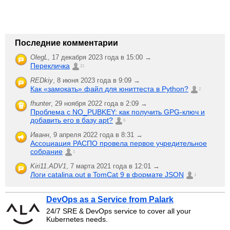
Последние комментарии
OlegL
,
17 декабря 2023 года в 15:00 →
Перекличка
21
REDkiy
,
8 июня 2023 года в 9:09 →
Как «замокать» файл для юниттеста в Python?
2
fhunter
,
29 ноября 2022 года в 2:09 →
Проблема с NO_PUBKEY: как получить GPG-ключ и
добавить его в базу apt?
6
Иванн
,
9 апреля 2022 года в 8:31 →
Ассоциация РАСПО провела первое учредительное
собрание
1
Kiri11.ADV1
,
7 марта 2021 года в 12:01 →
Логи catalina.out в TomCat 9 в формате JSON
1
DevOps as a Service from Palark
24/7 SRE & DevOps service to cover all your
Kubernetes needs.