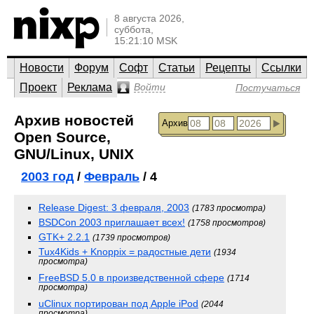
8 августа 2026,
суббота,
15:21:10 MSK
Новости
Форум
Софт
Статьи
Рецепты
Ссылки
Проект
Реклама
Войти
Постучаться
Архив новостей
Архив
Open Source,
GNU/Linux, UNIX
2003 год
/
Февраль
/ 4
Release Digest: 3 февраля, 2003
(1783 просмотра)
BSDCon 2003 приглашает всех!
(1758 просмотров)
GTK+ 2.2.1
(1739 просмотров)
Tux4Kids + Knoppix = радостные дети
(1934
просмотра)
FreeBSD 5.0 в произведственной сфере
(1714
просмотра)
uClinux портирован под Apple iPod
(2044