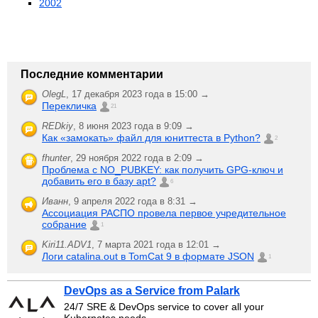
2002
Последние комментарии
OlegL
,
17 декабря 2023 года в 15:00 →
Перекличка
21
REDkiy
,
8 июня 2023 года в 9:09 →
Как «замокать» файл для юниттеста в Python?
2
fhunter
,
29 ноября 2022 года в 2:09 →
Проблема с NO_PUBKEY: как получить GPG-ключ и
добавить его в базу apt?
6
Иванн
,
9 апреля 2022 года в 8:31 →
Ассоциация РАСПО провела первое учредительное
собрание
1
Kiri11.ADV1
,
7 марта 2021 года в 12:01 →
Логи catalina.out в TomCat 9 в формате JSON
1
DevOps as a Service from Palark
24/7 SRE & DevOps service to cover all your