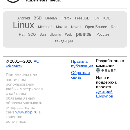
Kubernetes needs.
BSD
Android
Debian
Firefox
FreeBSD
IBM
KDE
Linux
Open Source
Microsoft
Mozilla
Novell
Red
релизы
Россия
Hat
SCO
Sun
Ubuntu
Web
тенденции
Разработано в
© 2001—2026
АО
Правила
компании
«Флант»
публикации
Обратная
При полном или
связь
Идея и
частичном
поддержка
использовании
проекта —
любых материалов
Дмитрий
с сайта вы
Шурупов
обязаны явным
образом указывать
гиперссылку на
сайт
www.nixp.ru
в
качестве
источника.