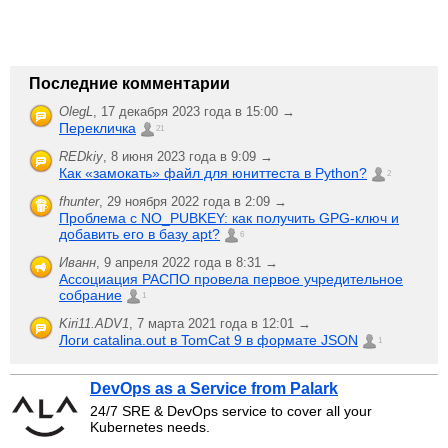
Последние комментарии
OlegL
,
17 декабря 2023 года в 15:00 →
Перекличка
21
REDkiy
,
8 июня 2023 года в 9:09 →
Как «замокать» файл для юниттеста в Python?
2
fhunter
,
29 ноября 2022 года в 2:09 →
Проблема с NO_PUBKEY: как получить GPG-ключ и
добавить его в базу apt?
6
Иванн
,
9 апреля 2022 года в 8:31 →
Ассоциация РАСПО провела первое учредительное
собрание
1
Kiri11.ADV1
,
7 марта 2021 года в 12:01 →
Логи catalina.out в TomCat 9 в формате JSON
1
DevOps as a Service from Palark
24/7 SRE & DevOps service to cover all your
Kubernetes needs.