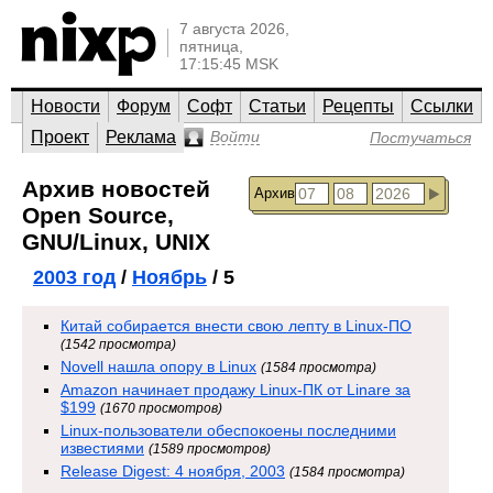
7 августа 2026,
пятница,
17:15:45 MSK
Новости
Форум
Софт
Статьи
Рецепты
Ссылки
Проект
Реклама
Войти
Постучаться
Архив новостей
Архив
Open Source,
GNU/Linux, UNIX
2003 год
/
Ноябрь
/ 5
Китай собирается внести свою лепту в Linux-ПО
(1542 просмотра)
Novell нашла опору в Linux
(1584 просмотра)
Amazon начинает продажу Linux-ПК от Linare за
$199
(1670 просмотров)
Linux-пользователи обеспокоены последними
известиями
(1589 просмотров)
Release Digest: 4 ноября, 2003
(1584 просмотра)