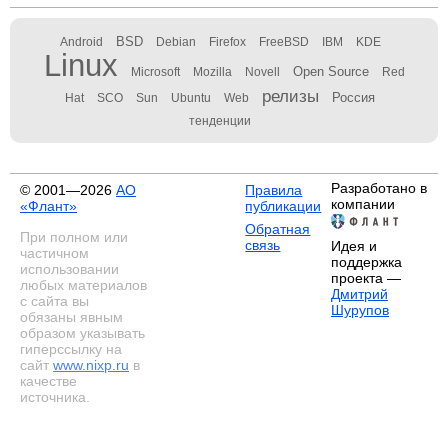
BSD
Android
Debian
Firefox
FreeBSD
IBM
KDE
Linux
Open Source
Microsoft
Mozilla
Novell
Red
релизы
Россия
Hat
SCO
Sun
Ubuntu
Web
тенденции
Разработано в
© 2001—2026
АО
Правила
компании
«Флант»
публикации
Обратная
При полном или
связь
Идея и
частичном
поддержка
использовании
проекта —
любых материалов
Дмитрий
с сайта вы
Шурупов
обязаны явным
образом указывать
гиперссылку на
сайт
www.nixp.ru
в
качестве
источника.