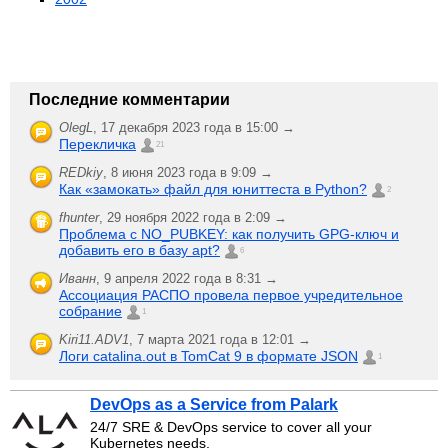
Последние комментарии
OlegL
,
17 декабря 2023 года в 15:00 →
Перекличка
21
REDkiy
,
8 июня 2023 года в 9:09 →
Как «замокать» файл для юниттеста в Python?
2
fhunter
,
29 ноября 2022 года в 2:09 →
Проблема с NO_PUBKEY: как получить GPG-ключ и
добавить его в базу apt?
6
Иванн
,
9 апреля 2022 года в 8:31 →
Ассоциация РАСПО провела первое учредительное
собрание
1
Kiri11.ADV1
,
7 марта 2021 года в 12:01 →
Логи catalina.out в TomCat 9 в формате JSON
1
DevOps as a Service from Palark
24/7 SRE & DevOps service to cover all your
Kubernetes needs.