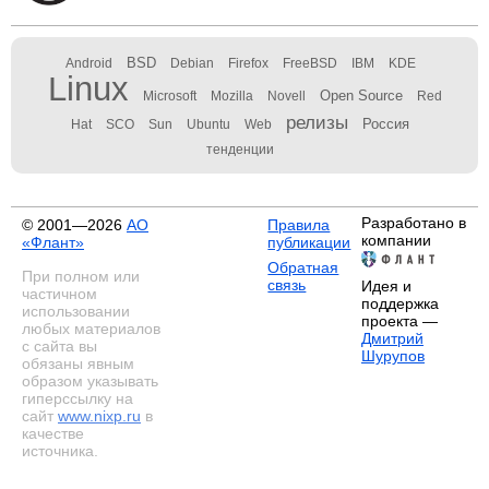
BSD
Android
Debian
Firefox
FreeBSD
IBM
KDE
Linux
Open Source
Microsoft
Mozilla
Novell
Red
релизы
Россия
Hat
SCO
Sun
Ubuntu
Web
тенденции
Разработано в
© 2001—2026
АО
Правила
компании
«Флант»
публикации
Обратная
При полном или
связь
Идея и
частичном
поддержка
использовании
проекта —
любых материалов
Дмитрий
с сайта вы
Шурупов
обязаны явным
образом указывать
гиперссылку на
сайт
www.nixp.ru
в
качестве
источника.