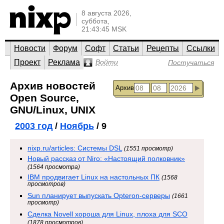
8 августа 2026,
суббота,
21:43:45 MSK
Новости
Форум
Софт
Статьи
Рецепты
Ссылки
Проект
Реклама
Войти
Постучаться
Архив новостей
Архив
Open Source,
GNU/Linux, UNIX
2003 год
/
Ноябрь
/ 9
nixp.ru/articles: Системы DSL
(1551 просмотр)
Новый рассказ от Niro: «Настоящий полковник»
(1564 просмотра)
IBM продвигает Linux на настольных ПК
(1568
просмотров)
Sun планирует выпускать Opteron-серверы
(1661
просмотр)
Сделка Novell хороша для Linux, плоха для SCO
(1878 просмотров)