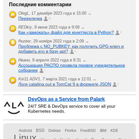
Последние комментарии
OlegL
,
17 декабря 2023 года в 15:00 →
Перекличка
21
REDkiy
,
8 июня 2023 года в 9:09 →
Как «замокать» файл для юниттеста в Python?
2
fhunter
,
29 ноября 2022 года в 2:09 →
Проблема с NO_PUBKEY: как получить GPG-ключ и
добавить его в базу apt?
6
Иванн
,
9 апреля 2022 года в 8:31 →
Ассоциация РАСПО провела первое учредительное
собрание
1
Kiri11.ADV1
,
7 марта 2021 года в 12:01 →
Логи catalina.out в TomCat 9 в формате JSON
1
DevOps as a Service from Palark
24/7 SRE & DevOps service to cover all your
Kubernetes needs.
BSD
Android
Debian
Firefox
FreeBSD
IBM
KDE
Linux