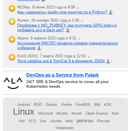
REDkiy
,
8 июня 2023 года в 9:09 →
Как «замокать» файл для юниттеста в Python?
2
fhunter
,
29 ноября 2022 года в 2:09 →
Проблема с NO_PUBKEY: как получить GPG-ключ и
добавить его в базу apt?
6
Иванн
,
9 апреля 2022 года в 8:31 →
Ассоциация РАСПО провела первое учредительное
собрание
1
Kiri11.ADV1
,
7 марта 2021 года в 12:01 →
Логи catalina.out в TomCat 9 в формате JSON
1
DevOps as a Service from Palark
24/7 SRE & DevOps service to cover all your
Kubernetes needs.
BSD
Android
Debian
Firefox
FreeBSD
IBM
KDE
Linux
Open Source
Microsoft
Mozilla
Novell
Red
релизы
Россия
Hat
SCO
Sun
Ubuntu
Web
тенденции