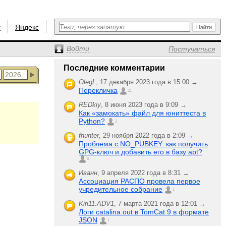
r
Яндекс
Войти
Постучаться
Последние комментарии
OlegL
,
17 декабря 2023 года в 15:00 →
Перекличка
21
REDkiy
,
8 июня 2023 года в 9:09 →
Как «замокать» файл для юниттеста в
Python?
2
fhunter
,
29 ноября 2022 года в 2:09 →
Проблема с NO_PUBKEY: как получить
GPG-ключ и добавить его в базу apt?
6
Иванн
,
9 апреля 2022 года в 8:31 →
Ассоциация РАСПО провела первое
учредительное собрание
1
Kiri11.ADV1
,
7 марта 2021 года в 12:01 →
Логи catalina.out в TomCat 9 в формате
JSON
1