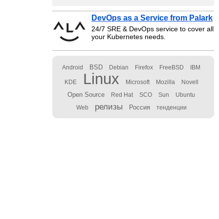
DevOps as a Service from Palark
24/7 SRE & DevOps service to cover all
your Kubernetes needs.
BSD
Android
Debian
Firefox
FreeBSD
IBM
Linux
KDE
Microsoft
Mozilla
Novell
Open Source
Red Hat
SCO
Sun
Ubuntu
релизы
Россия
Web
тенденции