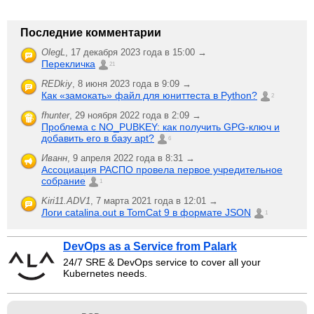
Последние комментарии
OlegL
,
17 декабря 2023 года в 15:00 →
Перекличка
21
REDkiy
,
8 июня 2023 года в 9:09 →
Как «замокать» файл для юниттеста в Python?
2
fhunter
,
29 ноября 2022 года в 2:09 →
Проблема с NO_PUBKEY: как получить GPG-ключ и
добавить его в базу apt?
6
Иванн
,
9 апреля 2022 года в 8:31 →
Ассоциация РАСПО провела первое учредительное
собрание
1
Kiri11.ADV1
,
7 марта 2021 года в 12:01 →
Логи catalina.out в TomCat 9 в формате JSON
1
DevOps as a Service from Palark
24/7 SRE & DevOps service to cover all your
Kubernetes needs.