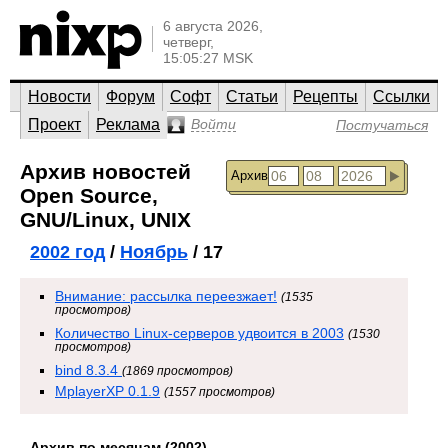
6 августа 2026,
четверг,
15:05:27 MSK
Новости
Форум
Софт
Статьи
Рецепты
Ссылки
Проект
Реклама
Войти
Постучаться
Архив новостей
Архив
Open Source,
GNU/Linux, UNIX
2002 год
/
Ноябрь
/ 17
Внимание: рассылка переезжает!
(1535
просмотров)
Количество Linux-серверов удвоится в 2003
(1530
просмотров)
bind 8.3.4
(1869 просмотров)
MplayerXP 0.1.9
(1557 просмотров)
Архив по месяцам (2002)