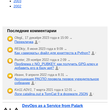
2003
2002
Последние комментарии
OlegL
,
17 декабря 2023 года в 15:00 →
Перекличка
21
REDkiy
,
8 июня 2023 года в 9:09 →
Как «замокать» файл для юниттеста в Python?
2
fhunter
,
29 ноября 2022 года в 2:09 →
Проблема с NO_PUBKEY: как получить GPG-ключ и
добавить его в базу apt?
6
Иванн
,
9 апреля 2022 года в 8:31 →
Ассоциация РАСПО провела первое учредительное
собрание
1
Kiri11.ADV1
,
7 марта 2021 года в 12:01 →
Логи catalina.out в TomCat 9 в формате JSON
1
DevOps as a Service from Palark