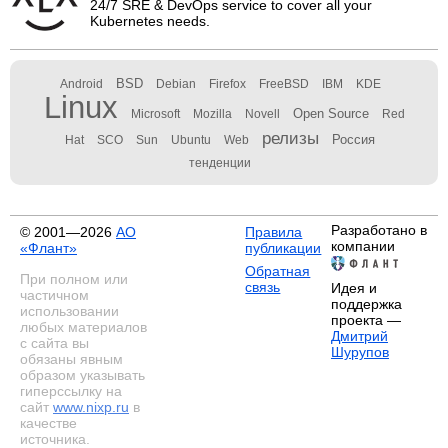
24/7 SRE & DevOps service to cover all your
Kubernetes needs.
BSD
Android
Debian
Firefox
FreeBSD
IBM
KDE
Linux
Open Source
Microsoft
Mozilla
Novell
Red
релизы
Россия
Hat
SCO
Sun
Ubuntu
Web
тенденции
Разработано в
© 2001—2026
АО
Правила
компании
«Флант»
публикации
Обратная
При полном или
связь
Идея и
частичном
поддержка
использовании
проекта —
любых материалов
Дмитрий
с сайта вы
Шурупов
обязаны явным
образом указывать
гиперссылку на
сайт
www.nixp.ru
в
качестве
источника.