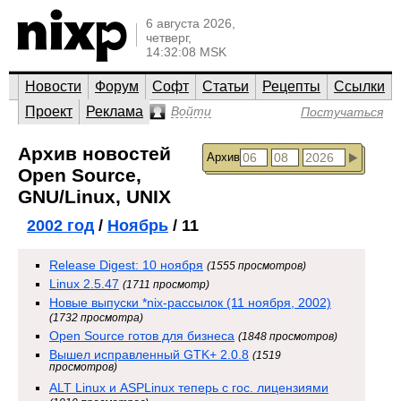
6 августа 2026,
четверг,
14:32:08 MSK
Новости
Форум
Софт
Статьи
Рецепты
Ссылки
Проект
Реклама
Войти
Постучаться
Архив новостей
Архив
Open Source,
GNU/Linux, UNIX
2002 год
/
Ноябрь
/ 11
Release Digest: 10 ноября
(1555 просмотров)
Linux 2.5.47
(1711 просмотр)
Новые выпуски *nix-рассылок (11 ноября, 2002)
(1732 просмотра)
Open Source готов для бизнеса
(1848 просмотров)
Вышел исправленный GTK+ 2.0.8
(1519
просмотров)
ALT Linux и ASPLinux теперь с гос. лицензиями