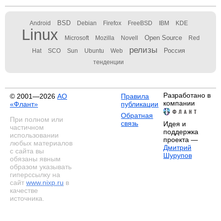
BSD
Android
Debian
Firefox
FreeBSD
IBM
KDE
Linux
Open Source
Microsoft
Mozilla
Novell
Red
релизы
Россия
Hat
SCO
Sun
Ubuntu
Web
тенденции
Разработано в
© 2001—2026
АО
Правила
компании
«Флант»
публикации
Обратная
При полном или
связь
Идея и
частичном
поддержка
использовании
проекта —
любых материалов
Дмитрий
с сайта вы
Шурупов
обязаны явным
образом указывать
гиперссылку на
сайт
www.nixp.ru
в
качестве
источника.