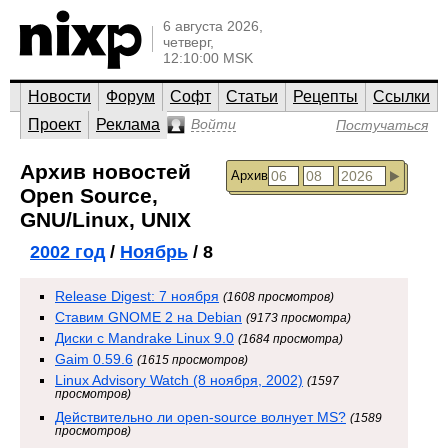
6 августа 2026,
четверг,
12:10:00 MSK
Новости
Форум
Софт
Статьи
Рецепты
Ссылки
Проект
Реклама
Войти
Постучаться
Архив новостей
Архив
Open Source,
GNU/Linux, UNIX
2002 год
/
Ноябрь
/ 8
Release Digest: 7 ноября
(1608 просмотров)
Ставим GNOME 2 на Debian
(9173 просмотра)
Диски с Mandrake Linux 9.0
(1684 просмотра)
Gaim 0.59.6
(1615 просмотров)
Linux Advisory Watch (8 ноября, 2002)
(1597
просмотров)
Действительно ли open-source волнует MS?
(1589
просмотров)