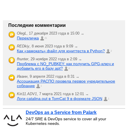
Последние комментарии
OlegL
,
17 декабря 2023 года в 15:00 →
Перекличка
21
REDkiy
,
8 июня 2023 года в 9:09 →
Как «замокать» файл для юниттеста в Python?
2
fhunter
,
29 ноября 2022 года в 2:09 →
Проблема с NO_PUBKEY: как получить GPG-ключ и
добавить его в базу apt?
6
Иванн
,
9 апреля 2022 года в 8:31 →
Ассоциация РАСПО провела первое учредительное
собрание
1
Kiri11.ADV1
,
7 марта 2021 года в 12:01 →
Логи catalina.out в TomCat 9 в формате JSON
1
DevOps as a Service from Palark
24/7 SRE & DevOps service to cover all your
Kubernetes needs.