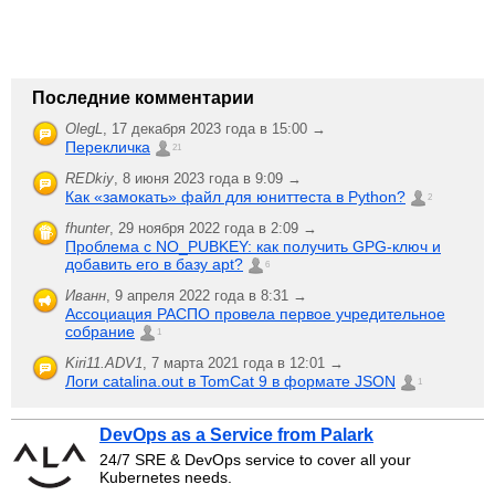
Последние комментарии
OlegL
,
17 декабря 2023 года в 15:00 →
Перекличка
21
REDkiy
,
8 июня 2023 года в 9:09 →
Как «замокать» файл для юниттеста в Python?
2
fhunter
,
29 ноября 2022 года в 2:09 →
Проблема с NO_PUBKEY: как получить GPG-ключ и
добавить его в базу apt?
6
Иванн
,
9 апреля 2022 года в 8:31 →
Ассоциация РАСПО провела первое учредительное
собрание
1
Kiri11.ADV1
,
7 марта 2021 года в 12:01 →
Логи catalina.out в TomCat 9 в формате JSON
1
DevOps as a Service from Palark
24/7 SRE & DevOps service to cover all your
Kubernetes needs.