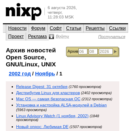
6 августа 2026,
четверг,
11:28:03 MSK
Новости
Форум
Софт
Статьи
Рецепты
Ссылки
Проект
Реклама
Войти
Постучаться
Архив новостей
Архив
Open Source,
GNU/Linux, UNIX
2002 год
/
Ноябрь
/ 1
Release Digest: 31 октября
(1760 просмотров)
Дистрибутив Linux для кластеров
(2402 просмотра)
Mac OS — самая безопасная ОС
(2312 просмотра)
Установка и настройка ALSA-модулей в Debian
(5963 просмотра)
Linux Advisory Watch (1 ноября, 2002)
(1848
просмотров)
Новый опрос: Любимая DE
(1507 просмотров)