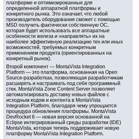
платформе и оптимизированные для
определенной аппаратной платформы и
конкретного рынка. Это означает, что любой
производитель оборудования сможет с помощью
MSD получить фактически собственную ОС,
которая будет использовать все аппаратные
особенности железа и «направлять» их на
наиболее эффективную реализацию тех или иных
возможностей, требуемых конкретным
применением продукта (ориентированных на
конкретный рынок).
Второй компонент — MontaVista Integration
Platform — это платформа, основанная на Open
Source-разработках, позволяющая разработчикам
расширять и настраивать под себя программный
стек. MontaVista Zone Content Server позволяет
автоматизировать доставку новых файлов с
исходным кодом и контента в MontaVista
Integration Platform, благодаря чему упрощается
процедура обновления платформы. MontaVista
DevRocket 6 — новая версия основанной на
Eclipse интегрированный среды разработки (IDE)
MontaVista, которая теперь поддерживает новую
платформу MontaVista Integration Platform.