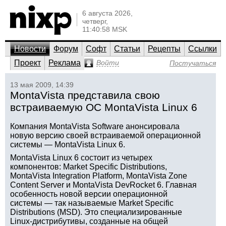
6 августа 2026,
четверг,
11:40:58 MSK
Новости
Форум
Софт
Статьи
Рецепты
Ссылки
Проект
Реклама
Войти
Постучаться
13 мая 2009, 14:39
MontaVista представила свою
встраиваемую ОС MontaVista Linux 6
Компания MontaVista Software анонсировала
новую версию своей встраиваемой операционной
системы — MontaVista Linux 6.
MontaVista Linux 6 состоит из четырех
компонентов: Market Specific Distributions,
MontaVista Integration Platform, MontaVista Zone
Content Server и MontaVista DevRocket 6. Главная
особенность новой версии операционной
системы — так называемые Market Specific
Distributions (MSD). Это специализированные
Linux-дистрибутивы, созданные на общей