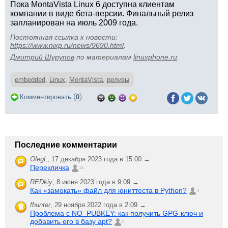
Пока MontaVista Linux 6 доступна клиентам
компании в виде бета-версии. Финальный релиз
запланирован на июль 2009 года.
Постоянная ссылка к новости:
https://www.nixp.ru/news/9690.html
.
Дмитрий Шурупов
по материалам
linuxphone.ru
.
embedded
,
Linux
,
MontaVista
,
релизы
(
)
Комментировать
0
Последние комментарии
OlegL
,
17 декабря 2023 года в 15:00 →
Перекличка
21
REDkiy
,
8 июня 2023 года в 9:09 →
Как «замокать» файл для юниттеста в Python?
2
fhunter
,
29 ноября 2022 года в 2:09 →
Проблема с NO_PUBKEY: как получить GPG-ключ и
добавить его в базу apt?
6