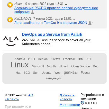
Иванн
,
9 апреля 2022 года в 8:31 →
Ассоциация РАСПО провела первое учредительное
собрание
1
Kiri11.ADV1
,
7 марта 2021 года в 12:01 →
Логи catalina.out в TomCat 9 в формате JSON
1
DevOps as a Service from Palark
24/7 SRE & DevOps service to cover all your
Kubernetes needs.
BSD
Android
Debian
Firefox
FreeBSD
IBM
KDE
Linux
Open Source
Microsoft
Mozilla
Novell
Red
релизы
Россия
Hat
SCO
Sun
Ubuntu
Web
тенденции
Разработано в
© 2001—2026
АО
Добавить
компании
«Флант»
новость
Мои новости
При полном или
Идея и