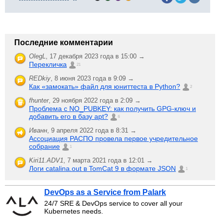
Последние комментарии
OlegL
,
17 декабря 2023 года в 15:00 →
Перекличка
21
REDkiy
,
8 июня 2023 года в 9:09 →
Как «замокать» файл для юниттеста в Python?
2
fhunter
,
29 ноября 2022 года в 2:09 →
Проблема с NO_PUBKEY: как получить GPG-ключ и
добавить его в базу apt?
6
Иванн
,
9 апреля 2022 года в 8:31 →
Ассоциация РАСПО провела первое учредительное
собрание
1
Kiri11.ADV1
,
7 марта 2021 года в 12:01 →
Логи catalina.out в TomCat 9 в формате JSON
1
DevOps as a Service from Palark
24/7 SRE & DevOps service to cover all your
Kubernetes needs.