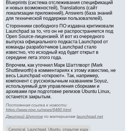
Blueprints (система отслеживания спецификаций
и новых возможностей), Translations (сайт
локализации приложений), Answers (база знаний
для технической поддержки пользователей).
Сторонники свободного ПО издавна критиковали
Launchpad за то, что он не распространяется под
Open Source-лицензией. И вот из очередного
выпуска официального подкаста Launchpod от
команды разработчиков Launchpad стало
известно, что исходный код будет открыт в
середине лета этого года.
Впрочем, как уточнил Марк Шаттлворт (Mark
Shuttleworth) в комментариях к этому известию, не
весь Launchpad «откроют». Так, например,
компонент с русскоязычным названием Soyuz,
используемый для управления сборками и
архивами при подготовке релизов Ubuntu Linux,
останется закрытым.
Постоянная ссылка к новости:
https://www.nixp.ru/news/9480.html
.
Дмитрий Шурупов
по материалам
launchpad.net
.
Canonical
,
Launchpad
,
Ubuntu
,
открытие кода