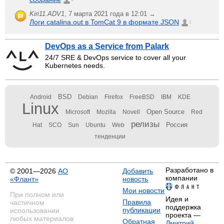
Kiri11.ADV1
,
7 марта 2021 года в 12:01 →
Логи catalina.out в TomCat 9 в формате JSON
1
DevOps as a Service from Palark
24/7 SRE & DevOps service to cover all your
Kubernetes needs.
BSD
Android
Debian
Firefox
FreeBSD
IBM
KDE
Linux
Open Source
Microsoft
Mozilla
Novell
Red
релизы
Россия
Hat
SCO
Sun
Ubuntu
Web
тенденции
Разработано в
© 2001—2026
АО
Добавить
компании
«Флант»
новость
Мои новости
При полном или
Идея и
Правила
частичном
поддержка
публикации
использовании
проекта —
любых материалов
Обратная
Дмитрий