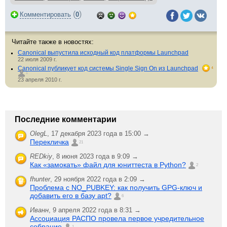
(
)
Комментировать
0
Читайте также в новостях:
Canonical выпустила исходный код платформы Launchpad
22 июля 2009 г.
Canonical публикует код системы Single Sign On из Launchpad
4
1
23 апреля 2010 г.
Последние комментарии
OlegL
,
17 декабря 2023 года в 15:00 →
Перекличка
21
REDkiy
,
8 июня 2023 года в 9:09 →
Как «замокать» файл для юниттеста в Python?
2
fhunter
,
29 ноября 2022 года в 2:09 →
Проблема с NO_PUBKEY: как получить GPG-ключ и
добавить его в базу apt?
6
Иванн
,
9 апреля 2022 года в 8:31 →
Ассоциация РАСПО провела первое учредительное
собрание
1