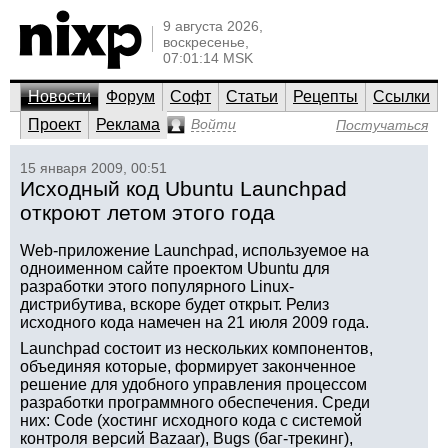
9 августа 2026,
воскресенье,
07:01:14 MSK
Новости
Форум
Софт
Статьи
Рецепты
Ссылки
Проект
Реклама
Войти
Постучаться
15 января 2009, 00:51
Исходный код Ubuntu Launchpad
откроют летом этого года
Web-приложение Launchpad, используемое на
одноименном сайте проектом Ubuntu для
разработки этого популярного Linux-
дистрибутива, вскоре будет открыт. Релиз
исходного кода намечен на 21 июля 2009 года.
Launchpad состоит из нескольких компонентов,
объединяя которые, формирует законченное
решение для удобного управления процессом
разработки программного обеспечения. Среди
них: Code (хостинг исходного кода с системой
контроля версий Bazaar), Bugs (баг-трекинг),