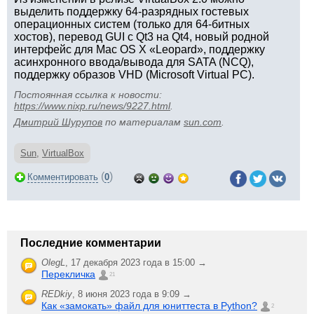
выделить поддержку 64-разрядных гостевых
операционных систем (только для 64-битных
хостов), перевод GUI с Qt3 на Qt4, новый родной
интерфейс для Mac OS X «Leopard», поддержку
асинхронного ввода/вывода для SATA (NCQ),
поддержку образов VHD (Microsoft Virtual PC).
Постоянная ссылка к новости:
https://www.nixp.ru/news/9227.html
.
Дмитрий Шурупов
по материалам
sun.com
.
Sun
,
VirtualBox
(
)
Комментировать
0
Последние комментарии
OlegL
,
17 декабря 2023 года в 15:00 →
Перекличка
21
REDkiy
,
8 июня 2023 года в 9:09 →
Как «замокать» файл для юниттеста в Python?
2