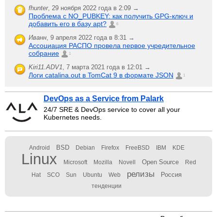
fhunter
,
29 ноября 2022 года в 2:09 →
Проблема с NO_PUBKEY: как получить GPG-ключ и
добавить его в базу apt?
6
Иванн
,
9 апреля 2022 года в 8:31 →
Ассоциация РАСПО провела первое учредительное
собрание
1
Kiri11.ADV1
,
7 марта 2021 года в 12:01 →
Логи catalina.out в TomCat 9 в формате JSON
1
DevOps as a Service from Palark
24/7 SRE & DevOps service to cover all your
Kubernetes needs.
BSD
Android
Debian
Firefox
FreeBSD
IBM
KDE
Linux
Open Source
Microsoft
Mozilla
Novell
Red
релизы
Россия
Hat
SCO
Sun
Ubuntu
Web
тенденции