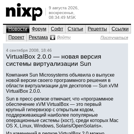
9 августа 2026,
воскресенье,
08:34:49 MSK
Новости
Форум
Софт
Статьи
Рецепты
Ссылки
Проект
Реклама
Войти
Постучаться
4 сентября 2008, 18:46
VirtualBox 2.0.0 — новая версия
системы виртуализации Sun
Компания Sun Microsystems объявила о выпуске
новой версии своего программного решения в
области виртуализации для десктопов — Sun xVM
VirtualBox 2.0.0.
Sun в пресс-релизе отмечает, что «программное
обеспечение xVM VirtualBox — это первый
крупный гипервизор с открытым кодом,
поддерживающий наиболее популярные
операционные системы (хост), среди которых Mac
OS X, Linux, Windows, Solaris/OpenSolaris».
Из изменений в релизе VirtualBox 2.0 можно