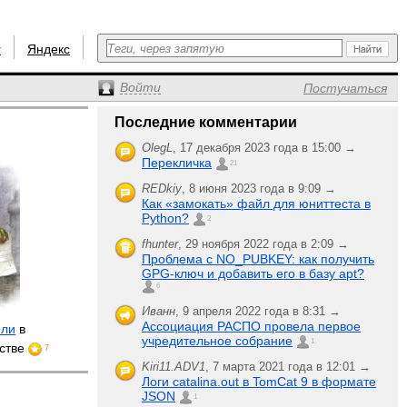
r
Яндекс
Войти
Постучаться
Последние комментарии
OlegL
,
17 декабря 2023 года в 15:00 →
Перекличка
21
REDkiy
,
8 июня 2023 года в 9:09 →
Как «замокать» файл для юниттеста в
Python?
2
fhunter
,
29 ноября 2022 года в 2:09 →
Проблема с NO_PUBKEY: как получить
GPG-ключ и добавить его в базу apt?
6
Иванн
,
9 апреля 2022 года в 8:31 →
Ассоциация РАСПО провела первое
или
в
учредительное собрание
1
ьстве
7
Kiri11.ADV1
,
7 марта 2021 года в 12:01 →
Логи catalina.out в TomCat 9 в формате
JSON
1