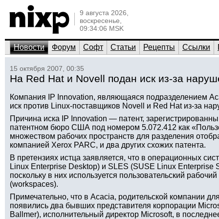
9 августа 2026,
воскресенье,
09:34:06 MSK
Новости
Форум
Софт
Статьи
Рецепты
Ссылки
15 октября 2007, 00:35
На Red Hat и Novell подан иск из-за наруш
Компания IP Innovation, являющаяся подразделением Aca
иск против Linux-поставщиков Novell и Red Hat из-за на
Причина иска IP Innovation — патент, зарегистрированны
патентном бюро США под номером 5.072.412 как «Польз
множеством рабочих пространств для разделения отоб
компанией Xerox PARC, и два других схожих патента.
В претензиях истца заявляется, что в операционных сис
Linux Enterprise Desktop) и SLES (SUSE Linux Enterprise
поскольку в них используется пользовательский рабочий
(workspaces).
Примечательно, что в Acacia, родительской компании для 
появились два бывших представителя корпорации Micros
Ballmer), исполнительный директор Microsoft, в послед