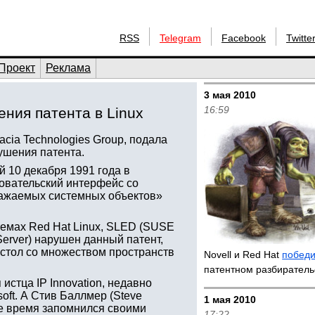
RSS
Telegram
Facebook
Twitte
Проект
Реклама
3 мая 2010
16:59
ения патента в Linux
cia Technologies Group, подала
рушения патента.
й 10 декабря 1991 года в
овательский интерфейс со
ражаемых системных объектов»
темах Red Hat Linux, SLED (SUSE
 Server) нарушен данный патент,
 стол со множеством пространств
Novell и Red Hat
побед
патентном разбирател
истца IP Innovation, недавно
oft. А Стив Баллмер (Steve
1 мая 2010
нее время запомнился своими
17:22