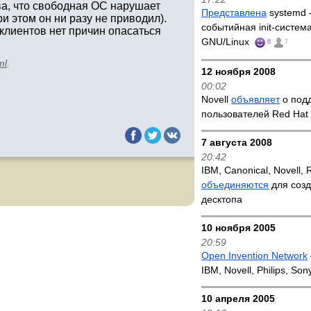
а, что свободная ОС нарушает
Представлена
systemd 
 этом он ни разу не приводил).
событийная init-систем
х клиентов нет причин опасаться
GNU/Linux
6
7
ml
.
12 ноября 2008
00:02
Novell
объявляет
о подд
пользователей Red Hat
7 августа 2008
20:42
IBM, Canonical, Novell, 
объединяются
для созд
десктопа
10 ноября 2005
20:59
Open Invention Network
IBM, Novell, Philips, So
10 апреля 2005