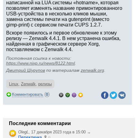
написанной на LUA системы «hotname», которая
позволяет изменять название примонтированного
USB-устройства в несколько кликов мышки,
замена системы печати на gutenprint (вместо
gimp-print) с сервисом печати CUPS 1.2.7.
Вскоре появилось и первое обновление к этому
релизу — Zenwalk 4.4.1. В нем устранена ошибка,
найденная в графическом сервере Xorg,
поставляемом с Zenwalk 4.4.
Постоянная ссылка к новости:
https://www.nixp.ru/news/8122.html
.
Дмитрий Шурупов
по материалам
zenwalk.org
.
Linux
,
Zenwalk
,
релизы
(
)
Комментировать
0
Последние комментарии
OlegL
,
17 декабря 2023 года в 15:00 →
Перекличка
21