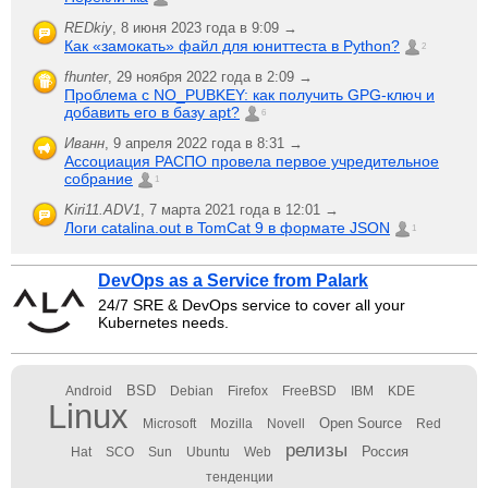
REDkiy
,
8 июня 2023 года в 9:09 →
Как «замокать» файл для юниттеста в Python?
2
fhunter
,
29 ноября 2022 года в 2:09 →
Проблема с NO_PUBKEY: как получить GPG-ключ и
добавить его в базу apt?
6
Иванн
,
9 апреля 2022 года в 8:31 →
Ассоциация РАСПО провела первое учредительное
собрание
1
Kiri11.ADV1
,
7 марта 2021 года в 12:01 →
Логи catalina.out в TomCat 9 в формате JSON
1
DevOps as a Service from Palark
24/7 SRE & DevOps service to cover all your
Kubernetes needs.
BSD
Android
Debian
Firefox
FreeBSD
IBM
KDE
Linux
Open Source
Microsoft
Mozilla
Novell
Red
релизы
Россия
Hat
SCO
Sun
Ubuntu
Web
тенденции