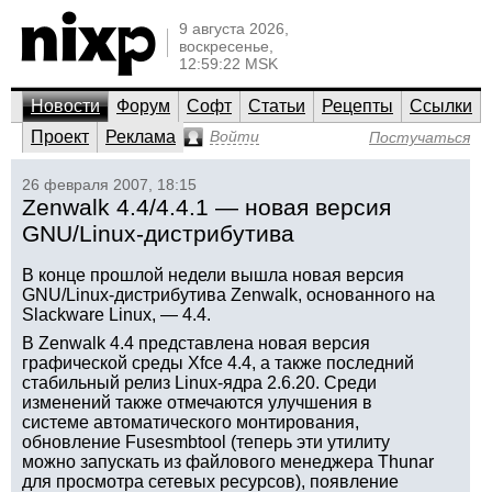
9 августа 2026,
воскресенье,
12:59:22 MSK
Новости
Форум
Софт
Статьи
Рецепты
Ссылки
Проект
Реклама
Войти
Постучаться
26 февраля 2007, 18:15
Zenwalk 4.4/4.4.1 — новая версия
GNU/Linux-дистрибутива
В конце прошлой недели вышла новая версия
GNU/Linux-дистрибутива Zenwalk, основанного на
Slackware Linux, — 4.4.
В Zenwalk 4.4 представлена новая версия
графической среды Xfce 4.4, а также последний
стабильный релиз Linux-ядра 2.6.20. Среди
изменений также отмечаются улучшения в
системе автоматического монтирования,
обновление Fusesmbtool (теперь эти утилиту
можно запускать из файлового менеджера Thunar
для просмотра сетевых ресурсов), появление