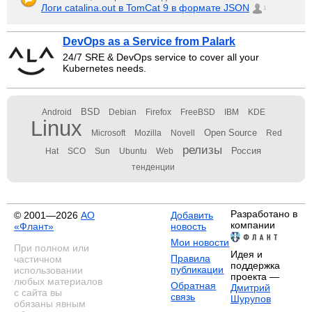
Логи catalina.out в TomCat 9 в формате JSON
1
DevOps as a Service from Palark
24/7 SRE & DevOps service to cover all your
Kubernetes needs.
BSD
Android
Debian
Firefox
FreeBSD
IBM
KDE
Linux
Open Source
Microsoft
Mozilla
Novell
Red
релизы
Россия
Hat
SCO
Sun
Ubuntu
Web
тенденции
Разработано в
© 2001—2026
АО
Добавить
компании
«Флант»
новость
Мои новости
При полном или
Идея и
Правила
частичном
поддержка
публикации
использовании
проекта —
любых материалов
Обратная
Дмитрий
с сайта вы
связь
Шурупов
обязаны явным