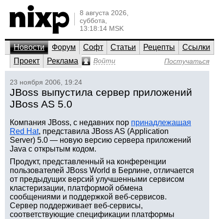
8 августа 2026,
суббота,
13:18:14 MSK
Новости
Форум
Софт
Статьи
Рецепты
Ссылки
Проект
Реклама
Войти
Постучаться
23 ноября 2006, 19:24
JBoss выпустила сервер приложений
JBoss AS 5.0
Компания JBoss, с недавних пор
принадлежащая
Red Hat
, представила JBoss AS (Application
Server) 5.0 — новую версию сервера приложений
Java с открытым кодом.
Продукт, представленный на конференции
пользователей JBoss World в Берлине, отличается
от предыдущих версий улучшенными сервисом
кластеризации, платформой обмена
сообщениями и поддержкой веб-сервисов.
Сервер поддерживает веб-сервисы,
соответствующие спецификации платформы