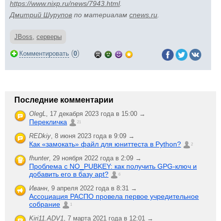
https://www.nixp.ru/news/7943.html
.
Дмитрий Шурупов
по материалам
cnews.ru
.
JBoss
,
серверы
(
)
Комментировать
0
Последние комментарии
OlegL
,
17 декабря 2023 года в 15:00 →
Перекличка
21
REDkiy
,
8 июня 2023 года в 9:09 →
Как «замокать» файл для юниттеста в Python?
2
fhunter
,
29 ноября 2022 года в 2:09 →
Проблема с NO_PUBKEY: как получить GPG-ключ и
добавить его в базу apt?
6
Иванн
,
9 апреля 2022 года в 8:31 →
Ассоциация РАСПО провела первое учредительное
собрание
1
Kiri11.ADV1
,
7 марта 2021 года в 12:01 →