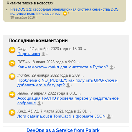
Читайте также в новостях:
FreeDOS 1.2: свободная операционная система семейства DOS
получила новый инсталлятор
1
30 декабря 2016 г.
Последние комментарии
OlegL
,
17 декабря 2023 года в 15:00 →
Перекличка
21
REDkiy
,
8 июня 2023 года в 9:09 →
Как «замокать» файл для юниттеста в Python?
2
fhunter
,
29 ноября 2022 года в 2:09 →
Проблема с NO_PUBKEY: как получить GPG-ключ и
добавить его в базу apt?
6
Иванн
,
9 апреля 2022 года в 8:31 →
Ассоциация РАСПО провела первое учредительное
собрание
1
Kiri11.ADV1
,
7 марта 2021 года в 12:01 →
Логи catalina.out в TomCat 9 в формате JSON
1
DevOps as a Service from Palark