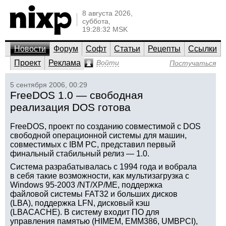
8 августа 2026,
суббота,
19:28:32 MSK
Новости
Форум
Софт
Статьи
Рецепты
Ссылки
Проект
Реклама
Войти
Постучаться
5 сентября 2006, 00:29
FreeDOS 1.0 — свободная
реализация DOS готова
FreeDOS, проект по созданию совместимой с DOS
свободной операционной системы для машин,
совместимых с IBM PC, представил первый
финальный стабильный релиз — 1.0.
Система разрабатывалась с 1994 года и вобрала
в себя такие возможности, как мультизагрузка с
Windows 95-2003 /NT/XP/ME, поддержка
файловой системы FAT32 и больших дисков
(LBA), поддержка LFN, дисковый кэш
(LBACACHE). В систему входит ПО для
управления памятью (HIMEM, EMM386, UMBPCI),