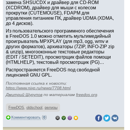
замена SHSUCDX и драйвер для CD-ROM
(XCDROM), драйвер для мыши с колесом
прокрутки (CUTEMOUSE), FDAPM для
управления питанием ПК, драйвер UDMA (XDMA,
до 4 дисков).
Из пользовательского программного обеспечения
в FreeDOS 1.0 можно отметить мультимедийный
проигрыватель MPXPLAY (для mp3, ogg, wmv и
других форматов), архиваторы (7ZIP, INFO-ZIP zip
& unzip), многооконные текстовые редакторы
(EDIT / SETEDIT), просмотрщик файлов помощи
(HTMLHELP), текстовый просмотрщик (PG)…
Распространяется FreeDOS под свободной
лицензией GNU GPL.
Постоянная ссылка к новости:
https://www.nixp.ru/news/7708.html
.
Дмитрий Шурупов
по материалам
freedos.org
.
FreeDOS
,
oldschool
,
релизы
(
)
Комментировать
0