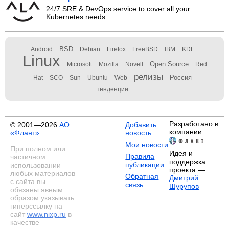
24/7 SRE & DevOps service to cover all your
Kubernetes needs.
BSD
Android
Debian
Firefox
FreeBSD
IBM
KDE
Linux
Open Source
Microsoft
Mozilla
Novell
Red
релизы
Россия
Hat
SCO
Sun
Ubuntu
Web
тенденции
Разработано в
© 2001—2026
АО
Добавить
компании
«Флант»
новость
Мои новости
При полном или
Идея и
Правила
частичном
поддержка
публикации
использовании
проекта —
любых материалов
Обратная
Дмитрий
с сайта вы
связь
Шурупов
обязаны явным
образом указывать
гиперссылку на
сайт
www.nixp.ru
в
качестве