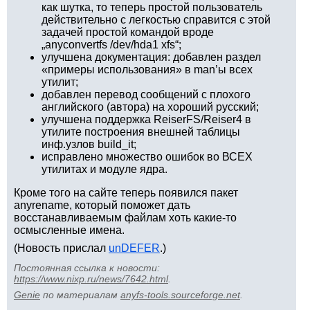
как шутка, то теперь простой пользователь
действительно с легкостью справится с этой
задачей простой командой вроде
„anyconvertfs /dev/hda1 xfs“;
улучшена документация: добавлен раздел
«примеры использования» в man’ы всех
утилит;
добавлен перевод сообщений с плохого
английского (автора) на хороший русский;
улучшена поддержка ReiserFS/Reiser4 в
утилите построения внешней таблицы
инф.узлов build_it;
исправлено множество ошибок во ВСЕХ
утилитах и модуле ядра.
Кроме того на сайте теперь появился пакет
anyrename, который поможет дать
восстанавливаемым файлам хоть какие-то
осмысленные имена.
(Новость прислал
unDEFER
.)
Постоянная ссылка к новости:
https://www.nixp.ru/news/7642.html
.
Genie
по материалам
anyfs-tools.sourceforge.net
.