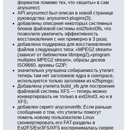
форматов помимо тех, что «вшиты» в сам
anysurrect;
API anysurrect был описан в новой странице
руководства: anysurrect-plugins(3);
добавлены описания некоторых системных
блоков файловой системы ext2fs/ext3fs, что
позволило увеличить эффективность
восстановления с них примерно в 3 раза;
добавлена поддержка для восстановления
файлов следующего типа: «MPEG2 stream»
(зависит от библиотеки libmpeg2),«program
multiplex MPEG2 stream», образы дисков
ISO9660, архивы GZIP;
значительно улучшена собираемость утилит:
теперь там нет заголовков ядра в userspace,
используются только заголовки из e2fsprogs;
Добавлена утилита build_xfs для построения
файловой системы XFS — теперь можно
конвертировать не только в ext2/ext3, но и в
XFS;
добавлен скрипт anyconvertfs: Если раньше
сообщение о том, что утилиты помогут
помочь новому пользователю Linux
сконвертировать его FAT-разделы в
Ext2FS/Exr3FS/XFS воспринималась скорее