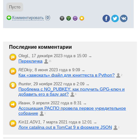
Пусто
(
)
Комментировать
0
Последние комментарии
OlegL
,
17 декабря 2023 года в 15:00 →
Перекличка
21
REDkiy
,
8 июня 2023 года в 9:09 →
Как «замокать» файл для юниттеста в Python?
2
fhunter
,
29 ноября 2022 года в 2:09 →
Проблема с NO_PUBKEY: как получить GPG-ключ и
добавить его в базу apt?
6
Иванн
,
9 апреля 2022 года в 8:31 →
Ассоциация РАСПО провела первое учредительное
собрание
1
Kiri11.ADV1
,
7 марта 2021 года в 12:01 →
Логи catalina.out в TomCat 9 в формате JSON
1