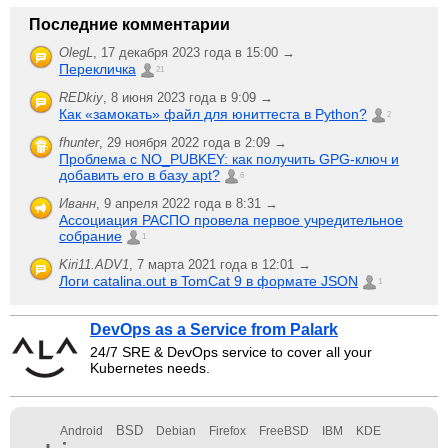
Последние комментарии
OlegL
,
17 декабря 2023 года в 15:00 →
Перекличка
21
REDkiy
,
8 июня 2023 года в 9:09 →
Как «замокать» файл для юниттеста в Python?
2
fhunter
,
29 ноября 2022 года в 2:09 →
Проблема с NO_PUBKEY: как получить GPG-ключ и
добавить его в базу apt?
6
Иванн
,
9 апреля 2022 года в 8:31 →
Ассоциация РАСПО провела первое учредительное
собрание
1
Kiri11.ADV1
,
7 марта 2021 года в 12:01 →
Логи catalina.out в TomCat 9 в формате JSON
1
DevOps as a Service from Palark
24/7 SRE & DevOps service to cover all your
Kubernetes needs.
BSD
Android
Debian
Firefox
FreeBSD
IBM
KDE