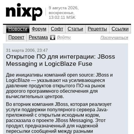
9 августа 2026,
воскресенье,
13:02:11 MSK
Новости
Форум
Софт
Статьи
Рецепты
Ссылки
Проект
Реклама
Войти
Постучаться
31 марта 2006, 23:47
Открытое ПО для интеграции: JBoss
Messaging и LogicBlaze Fuse
Две инициативы компаний open source: JBoss и
LogicBlaze — указывают на усиливающееся
давление продуктов открытого ПО на рынок
дорогого программного обеспечения для
вычислительных центров.
Во вторник компания JBoss, которая реализует
услуги поддержки популярного сервера Java-
приложений с открытым исходным кодом,
рассказала о проекте JBoss Messaging. Этот
продукт, предназначенный для надежной
пересылки сообщений между разными