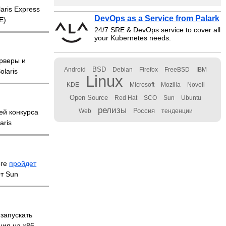
aris Express
DevOps as a Service from Palark
E)
24/7 SRE & DevOps service to cover all
your Kubernetes needs.
ерверы и
BSD
Android
Debian
Firefox
FreeBSD
IBM
olaris
Linux
KDE
Microsoft
Mozilla
Novell
Open Source
Red Hat
SCO
Sun
Ubuntu
релизы
Россия
ей конкурса
Web
тенденции
aris
рге
пройдет
от Sun
запускать
ния на x86