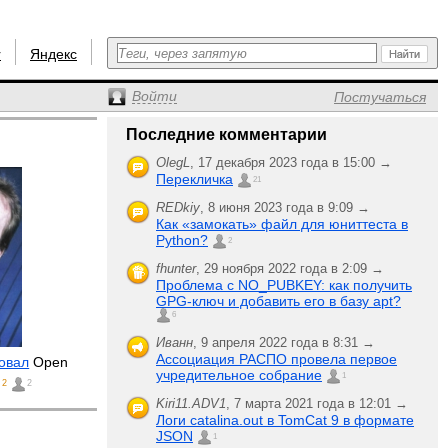
r
Яндекс
Войти
Постучаться
Последние комментарии
OlegL
,
17 декабря 2023 года в 15:00 →
Перекличка
21
REDkiy
,
8 июня 2023 года в 9:09 →
Как «замокать» файл для юниттеста в
Python?
2
fhunter
,
29 ноября 2022 года в 2:09 →
Проблема с NO_PUBKEY: как получить
GPG-ключ и добавить его в базу apt?
6
Иванн
,
9 апреля 2022 года в 8:31 →
Ассоциация РАСПО провела первое
овал
Open
учредительное собрание
1
2
2
Kiri11.ADV1
,
7 марта 2021 года в 12:01 →
Логи catalina.out в TomCat 9 в формате
JSON
1