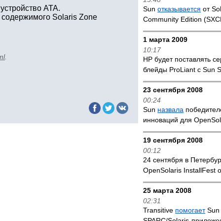
 устройство ATA.
Sun
отказывается
от Sol
содержимого Solaris Zone
Community Edition (SXC
1 марта 2009
10:17
ml
.
HP будет поставлять с
блейды ProLiant с Sun S
23 сентября 2008
00:24
Sun
назвала
победител
инноваций для OpenSol
19 сентября 2008
00:12
24 сентября в Петербу
OpenSolaris InstallFest 
25 марта 2008
02:31
Transitive
помогает
Sun 
SPARC/Solaris-приложе