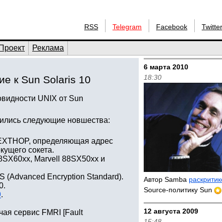
RSS
Telegram
Facebook
Twitte
Проект
Реклама
6 марта 2010
18:30
е к Sun Solaris 10
овидности UNIX от Sun
вились следующие новшества:
NEXTHOP, определяющая адрес
кущего сокета.
SX60xx, Marvell 88SX50xx и
(Advanced Encryption Standard).
Автор Samba
раскритик
0.
Source-политику Sun
9
.
12 августа 2009
ая сервис FMRI [Fault
15:48