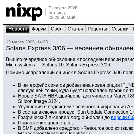
7 августа 2026,
пятница,
22:29:50 MSK
Новости
Форум
Софт
Статьи
Рецепты
Ссылки
19 марта 2006, 14:35
Solaris Express 3/06 — весеннее обновлени
Вышло очередное обновление к последней версии разн
Microsystems — Solaris 10: Solaris Express 3/06.
Помимо исправлений ошибок в Solaris Express 3/06 поя
В интерфейс сокетов добавлена новая опция IP_
следующей точки, куда будет направлен трафик с те
Новые SATA HBA-драйверы для чипсетов Marvell 88
Silicon Image 3124.
Улучшения в подсистеме блочного шифрования AES 
В состав включен продукт Sun Update Connection 1.
Графический X-сервер Xorg обновлен до
версии 6.
Приложение gnome-pilot.
В SMF добавлено средство «Resource pools» (включ
Management Resource Identifier]).