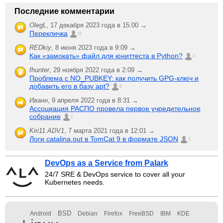
Последние комментарии
OlegL
,
17 декабря 2023 года в 15:00 →
Перекличка
21
REDkiy
,
8 июня 2023 года в 9:09 →
Как «замокать» файл для юниттеста в Python?
2
fhunter
,
29 ноября 2022 года в 2:09 →
Проблема с NO_PUBKEY: как получить GPG-ключ и
добавить его в базу apt?
6
Иванн
,
9 апреля 2022 года в 8:31 →
Ассоциация РАСПО провела первое учредительное
собрание
1
Kiri11.ADV1
,
7 марта 2021 года в 12:01 →
Логи catalina.out в TomCat 9 в формате JSON
1
DevOps as a Service from Palark
24/7 SRE & DevOps service to cover all your
Kubernetes needs.
BSD
Android
Debian
Firefox
FreeBSD
IBM
KDE