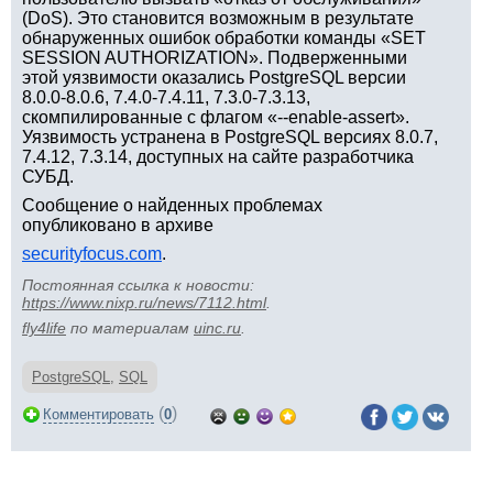
(DoS). Это становится возможным в результате
обнаруженных ошибок обработки команды «SET
SESSION AUTHORIZATION». Подверженными
этой уязвимости оказались PostgreSQL версии
8.0.0-8.0.6, 7.4.0-7.4.11, 7.3.0-7.3.13,
скомпилированные с флагом «--enable-assert».
Уязвимость устранена в PostgreSQL версиях 8.0.7,
7.4.12, 7.3.14, доступных на сайте разработчика
СУБД.
Сообщение о найденных проблемах
опубликовано в архиве
securityfocus.com
.
Постоянная ссылка к новости:
https://www.nixp.ru/news/7112.html
.
fly4life
по материалам
uinc.ru
.
PostgreSQL
,
SQL
(
)
Комментировать
0