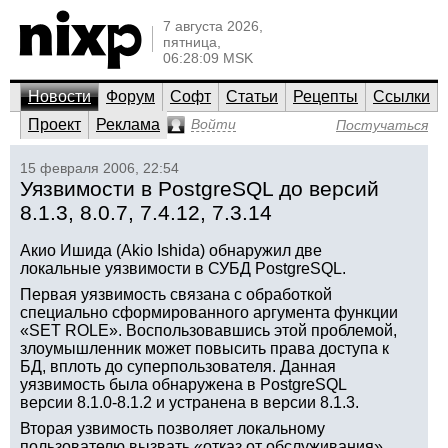
7 августа 2026,
пятница,
06:28:09 MSK
Новости
Форум
Софт
Статьи
Рецепты
Ссылки
Проект
Реклама
Войти
Постучаться
15 февраля 2006, 22:54
Уязвимости в PostgreSQL до версий
8.1.3, 8.0.7, 7.4.12, 7.3.14
Акио Ишида (Akio Ishida) обнаружил две
локальные уязвимости в СУБД PostgreSQL.
Первая уязвимость связана с обработкой
специально сформированного аргумента функции
«SET ROLE». Воспользовавшись этой проблемой,
злоумышленник может повысить права доступа к
БД, вплоть до суперпользователя. Данная
уязвимость была обнаружена в PostgreSQL
версии 8.1.0-8.1.2 и устранена в версии 8.1.3.
Вторая узвимость позволяет локальному
пользователю вызвать «отказ от обслуживания»