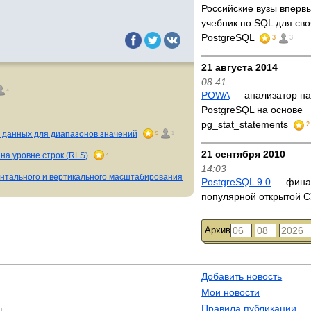
Российские вузы впер
учебник по SQL для св
PostgreSQL
3
3
21 августа 2014
08:41
4
POWA
— анализатор на
PostgreSQL на основе
pg_stat_statements
2
пы данных для диапазонов значений
5
1
21 сентября 2010
на уровне строк (RLS)
4
14:03
онтального и вертикального масштабирования
PostgreSQL 9.0
— фина
популярной открытой 
Архив
Добавить новость
Мои новости
Правила публикации
т