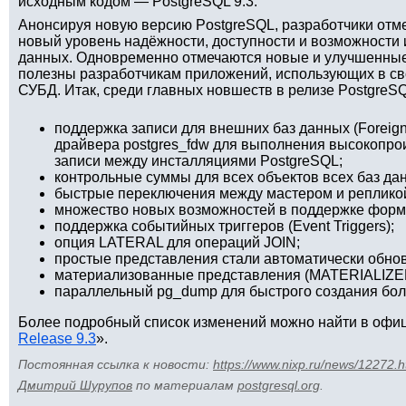
исходным кодом — PostgreSQL 9.3.
Анонсируя новую версию PostgreSQL, разработчики отме
новый уровень надёжности, доступности и возможности 
данных. Одновременно отмечаются новые и улучшенные
полезны разработчикам приложений, использующих в св
СУБД. Итак, среди главных новшеств в релизе PostgreSQ
поддержка записи для внешних баз данных (Foreign
драйвера postgres_fdw для выполнения высокопро
записи между инсталляциями PostgreSQL;
контрольные суммы для всех объектов всех баз данны
быстрые переключения между мастером и репликой (
множество новых возможностей в поддержке форм
поддержка событийных триггеров (Event Triggers);
опция LATERAL для операций JOIN;
простые представления стали автоматически обн
материализованные представления (MATERIALIZE
параллельный pg_dump для быстрого создания бол
Более подробный список изменений можно найти в офи
Release 9.3
».
Постоянная ссылка к новости:
https://www.nixp.ru/news/12272.h
Дмитрий Шурупов
по материалам
postgresql.org
.