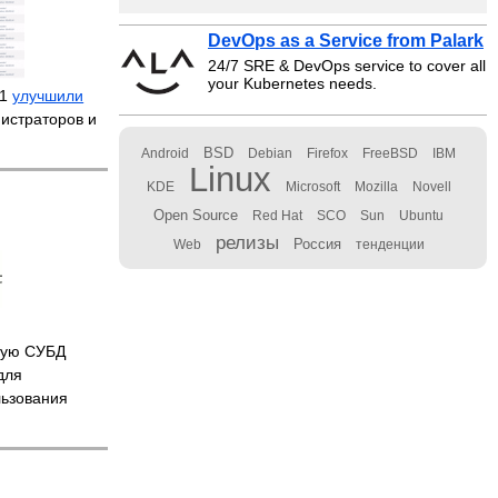
DevOps as a Service from Palark
24/7 SRE & DevOps service to cover all
your Kubernetes needs.
.1
улучшили
истраторов и
BSD
Android
Debian
Firefox
FreeBSD
IBM
Linux
KDE
Microsoft
Mozilla
Novell
Open Source
Red Hat
SCO
Sun
Ubuntu
релизы
Россия
Web
тенденции
ную СУБД
для
льзования