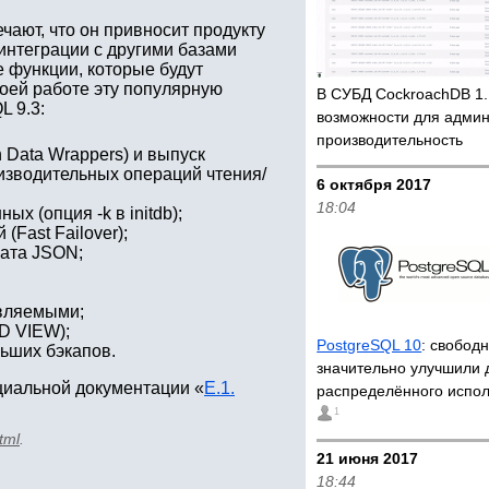
чают, что он привносит продукту
интеграции с другими базами
 функции, которые будут
оей работе эту популярную
В СУБД CockroachDB 1
L 9.3:
возможности для админ
производительность
 Data Wrappers) и выпуск
изводительных операций чтения/
6 октября 2017
18:04
х (опция -k в initdb);
Fast Failover);
ата JSON;
овляемыми;
D VIEW);
PostgreSQL 10
: свобод
ьших бэкапов.
значительно улучшили 
циальной документации «
E.1.
распределённого испо
1
tml
.
21 июня 2017
18:44