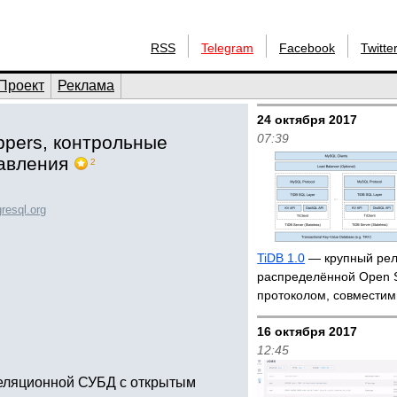
RSS
Telegram
Facebook
Twitte
Проект
Реклама
24 октября 2017
07:39
appers, контрольные
авления
2
resql.org
TiDB 1.0
— крупный рел
распределённой Open 
протоколом, совмести
16 октября 2017
12:45
реляционной СУБД с открытым