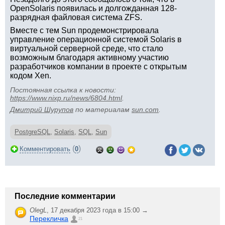
OpenSolaris появилась и долгожданная 128-
разрядная файловая система ZFS.
Вместе с тем Sun продемонстрировала
управление операционной системой Solaris в
виртуальной серверной среде, что стало
возможным благодаря активному участию
разработчиков компании в проекте с открытым
кодом Xen.
Постоянная ссылка к новости:
https://www.nixp.ru/news/6804.html
.
Дмитрий Шурупов
по материалам
sun.com
.
PostgreSQL
,
Solaris
,
SQL
,
Sun
(
)
Комментировать
0
Последние комментарии
OlegL
,
17 декабря 2023 года в 15:00 →
Перекличка
21