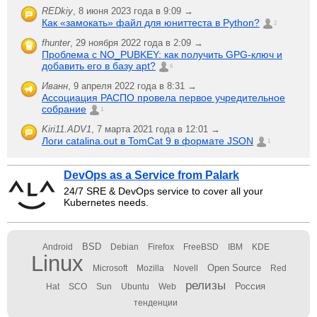
REDkiy
,
8 июня 2023 года в 9:09 →
Как «замокать» файл для юниттеста в Python?
2
fhunter
,
29 ноября 2022 года в 2:09 →
Проблема с NO_PUBKEY: как получить GPG-ключ и
добавить его в базу apt?
6
Иванн
,
9 апреля 2022 года в 8:31 →
Ассоциация РАСПО провела первое учредительное
собрание
1
Kiri11.ADV1
,
7 марта 2021 года в 12:01 →
Логи catalina.out в TomCat 9 в формате JSON
1
DevOps as a Service from Palark
24/7 SRE & DevOps service to cover all your
Kubernetes needs.
BSD
Android
Debian
Firefox
FreeBSD
IBM
KDE
Linux
Open Source
Microsoft
Mozilla
Novell
Red
релизы
Россия
Hat
SCO
Sun
Ubuntu
Web
тенденции