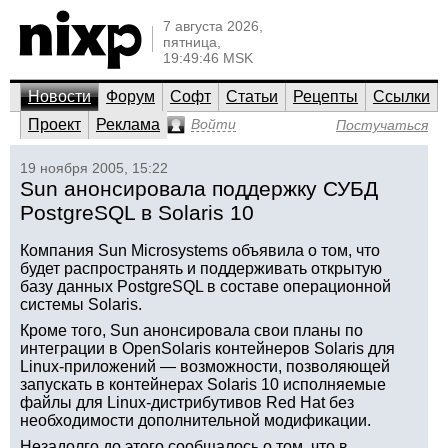
7 августа 2026,
пятница,
19:49:46 MSK
Новости
Форум
Софт
Статьи
Рецепты
Ссылки
Проект
Реклама
Войти
Постучаться
19 ноября 2005, 15:22
Sun анонсировала поддержку СУБД
PostgreSQL в Solaris 10
Компания Sun Microsystems объявила о том, что
будет распространять и поддерживать открытую
базу данных PostgreSQL в составе операционной
системы Solaris.
Кроме того, Sun анонсировала свои планы по
интеграции в OpenSolaris контейнеров Solaris для
Linux-приложений — возможности, позволяющей
запускать в контейнерах Solaris 10 исполняемые
файлы для Linux-дистрибутивов Red Hat без
необходимости дополнительной модификации.
Незадолго до этого сообщалось о том, что в