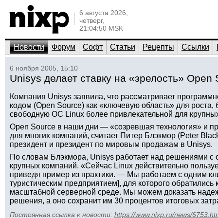
6 августа 2026,
четверг,
21:04:50 MSK
Новости
Форум
Софт
Статьи
Рецепты
Ссылки
6 ноября 2005, 15:10
Unisys делает ставку на «зрелость» Open 
Компания Unisys заявила, что рассматривает программ
кодом (Open Source) как «ключевую область» для роста, 
свободную ОС Linux более привлекательной для крупны
Open Source в наши дни — «созревшая технология» и 
для многих компаний, считает Питер Блэкмор (Peter Bla
президент и президент по мировым продажам в Unisys.
По словам Блэкмора, Unisys работает над решениями с 
крупных компаний. «Сейчас Linux действительно пользуе
приведя пример из практики. — Мы работаем с одним к
туристическим предприятием], для которого обратились 
масштабной серверной среде. Мы можем доказать надеж
решения, а оно сохранит им 30 процентов итоговых затр
Постоянная ссылка к новости:
https://www.nixp.ru/news/6753.ht