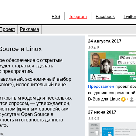
RSS
Telegram
Facebook
Twitte
Проект
Реклама
24 августа 2017
10:59
Source и Linux
ное обеспечение с открытым
будет стараться сделать
х предприятий.
правильный, экономичный выбор
ckmore), исполнительный вице-
Представлен
проект dbu
созданию современной
открытым кодом для нескольких
D-Bus для Linux
1
1
тся спросом, — утверждает он,
лиентом [крупным европейским
27 июня 2017
к услугам Open Source в
18:43
ность и готовность данного
ат».
ml
.