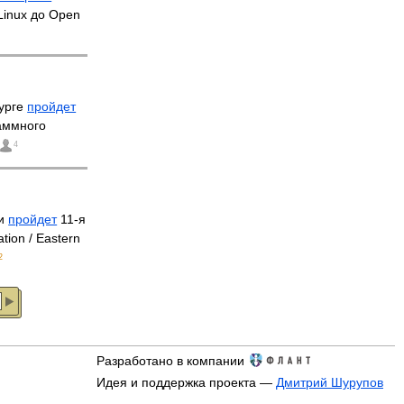
Linux до Open
бурге
пройдет
аммного
4
си
пройдет
11-я
ion / Eastern
2
Разработано в компании
Идея и поддержка проекта —
Дмитрий Шурупов