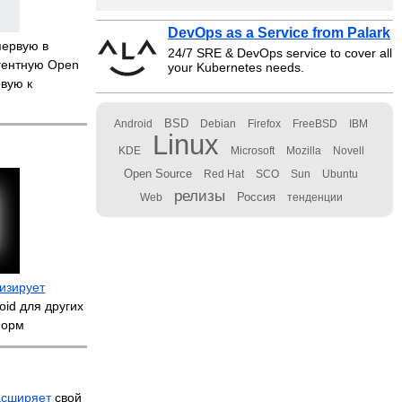
DevOps as a Service from Palark
ервую в
24/7 SRE & DevOps service to cover all
гентную Open
your Kubernetes needs.
овую к
BSD
Android
Debian
Firefox
FreeBSD
IBM
Linux
KDE
Microsoft
Mozilla
Novell
Open Source
Red Hat
SCO
Sun
Ubuntu
релизы
Россия
Web
тенденции
изирует
oid для других
форм
асширяет
свой