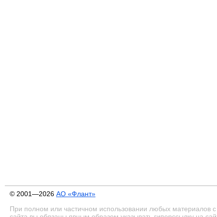
© 2001—2026
АО «Флант»
При полном или частичном использовании любых материалов с
сайта вы обязаны явным образом указывать гиперссылку на сай