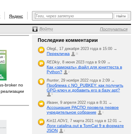
r
Яндекс
Войти
Постучаться
Последние комментарии
OlegL
,
17 декабря 2023 года в 15:00 →
Перекличка
21
REDkiy
,
8 июня 2023 года в 9:09 →
Как «замокать» файл для юниттеста в
Python?
2
fhunter
,
29 ноября 2022 года в 2:09 →
s-broker по
Проблема с NO_PUBKEY: как получить
GPG-ключ и добавить его в базу apt?
 реализации
6
Иванн
,
9 апреля 2022 года в 8:31 →
Ассоциация РАСПО провела первое
учредительное собрание
1
Kiri11.ADV1
,
7 марта 2021 года в 12:01 →
Логи catalina.out в TomCat 9 в формате
JSON
1