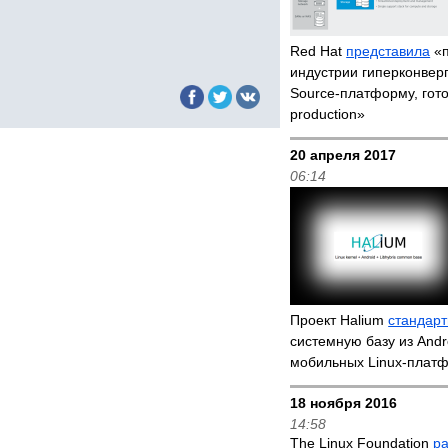
Red Hat
представила
«п
индустрии гиперконвер
Source-платформу, гот
production»
20 апреля 2017
06:14
Проект Halium
стандарт
системную базу из Andr
мобильных Linux-плат
18 ноября 2016
14:58
The Linux Foundation
р