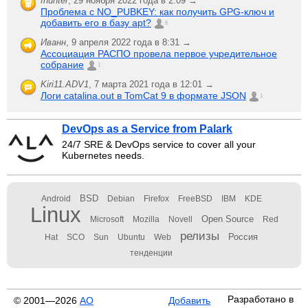
fhunter
,
29 ноября 2022 года в 2:09 →
Проблема с NO_PUBKEY: как получить GPG-ключ и
добавить его в базу apt?
6
Иванн
,
9 апреля 2022 года в 8:31 →
Ассоциация РАСПО провела первое учредительное
собрание
1
Kiri11.ADV1
,
7 марта 2021 года в 12:01 →
Логи catalina.out в TomCat 9 в формате JSON
1
DevOps as a Service from Palark
24/7 SRE & DevOps service to cover all your
Kubernetes needs.
BSD
Android
Debian
Firefox
FreeBSD
IBM
KDE
Linux
Open Source
Microsoft
Mozilla
Novell
Red
релизы
Россия
Hat
SCO
Sun
Ubuntu
Web
тенденции
Разработано в
© 2001—2026
АО
Добавить