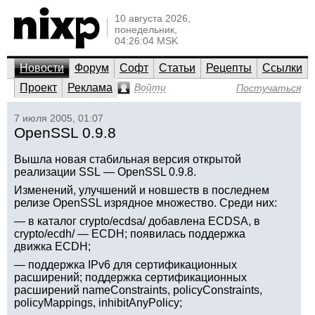
10 августа 2026,
понедельник,
04:26:04 MSK
Новости
Форум
Софт
Статьи
Рецепты
Ссылки
Проект
Реклама
Войти
Постучаться
7 июля 2005, 01:07
OpenSSL 0.9.8
Вышла новая стабильная версия открытой
реализации SSL — OpenSSL 0.9.8.
Изменений, улучшений и новшеств в последнем
релизе OpenSSL изрядное множество. Среди них:
— в каталог crypto/ecdsa/ добавлена ECDSA, в
crypto/ecdh/ — ECDH; появилась поддержка
движка ECDH;
— поддержка IPv6 для сертификационных
расширений; поддержка сертификационных
расширений nameConstraints, policyConstraints,
policyMappings, inhibitAnyPolicy;