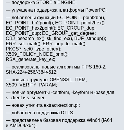
— поддержка STORE в ENGINE;
— улучшена поддержка платформы PowerPC;
— добавлены функции EC_POINT_point2bn(),
EC_POINT_bn2point(), EC_POINT_point2hex(),
EC_POINT_hex2point(); EC_GROUP_dup,
EC_POINT_dup; EC_GROUP_get_degree;
OBJ_bsearch_ex(), sk_find_ex(), BUF_strndup();
ERR_set_mark(), ERR_pop_to_mark();
PKCS7_set0_type_other();
X509_POLICY_NODE_print();
RSA_generate_key_ex;
— реализованы новые алгоритмы FIPS 180-2,
SHA-224/-256/-384/-512;
— новые структуры OPENSSL_ITEM,
X509_VERIFY_PARAM;
— новые аргументы -certform, -keyform и -pass для
s_client и s_server;
— новая утилита extract-section.pl;
— добавлена поддержка DTLS;
— представлена базовая поддержка Win64 (IA64
и AMD64/x64);