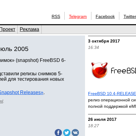
RSS
Telegram
Facebook
Twitte
Проект
Реклама
3 октября 2017
16:34
июль 2005
имок» (snapshot) FreeBSD 6-
дставили релизы снимков 5-
ей для тестирования новых
napshot Releases»
.
FreeBSD 10.4-RELEAS
релиз операционной си
ml
.
полной поддержкой e
26 июля 2017
18:27