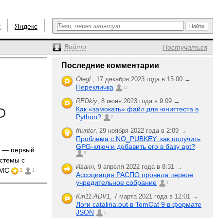
r
Яндекс
Войти
Постучаться
Последние комментарии
OlegL
,
17 декабря 2023 года в 15:00 →
Перекличка
21
REDkiy
,
8 июня 2023 года в 9:09 →
Как «замокать» файл для юниттеста в
Python?
2
fhunter
,
29 ноября 2022 года в 2:09 →
Проблема с NO_PUBKEY: как получить
GPG-ключ и добавить его в базу apt?
E
— первый
6
стемы с
Иванн
,
9 апреля 2022 года в 8:31 →
MMC
2
1
Ассоциация РАСПО провела первое
учредительное собрание
1
Kiri11.ADV1
,
7 марта 2021 года в 12:01 →
Логи catalina.out в TomCat 9 в формате
JSON
1