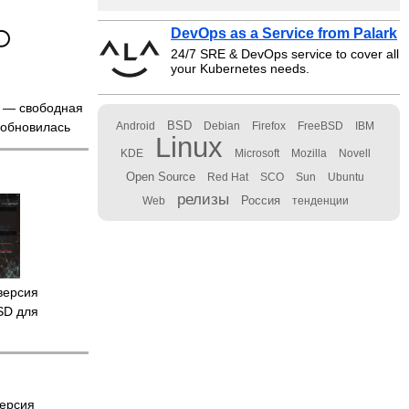
DevOps as a Service from Palark
24/7 SRE & DevOps service to cover all
your Kubernetes needs.
— свободная
BSD
 обновилась
Android
Debian
Firefox
FreeBSD
IBM
Linux
KDE
Microsoft
Mozilla
Novell
Open Source
Red Hat
SCO
Sun
Ubuntu
релизы
Россия
Web
тенденции
версия
SD для
ерсия