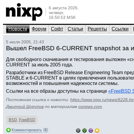
6 августа 2026,
четверг,
16:50:53 MSK
Новости
Форум
Софт
Статьи
Рецепты
Ссылки
5 июля 2005, 21:43
Вышел FreeBSD 6-CURRENT snapshot за 
Для свободного скачивания и тестирования выложен «сн
CURRENT за июль 2005 года.
Разработчики из FreeBSD Release Engineering Team пре
STABLE и 6-CURRENT в целях привлечения пользовател
возможностей и повышения надежности системы.
Ссылки на все образы доступны на странице
«FreeBSD S
Постоянная ссылка к новости:
https://www.nixp.ru/news/6226.ht
Дмитрий Шурупов
по материалам
osnews.com
.
BSD
,
FreeBSD
(
)
Комментировать
0