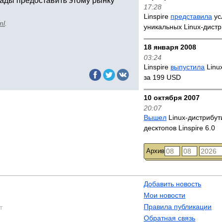
рады предоставить этому рынку
17:28
Linspire
представила
ус
ml
.
уникальных Linux-дист
18 января 2008
03:24
Linspire
выпустила
Linu
за 199 USD
10 октября 2007
20:07
Вышел
Linux-дистрибут
десктопов Linspire 6.0
Архив
Добавить новость
Мои новости
Правила публикации
т
Обратная связь