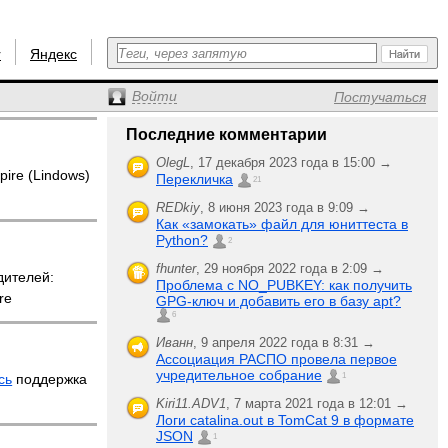
r
Яндекс
Войти
Постучаться
Последние комментарии
OlegL
,
17 декабря 2023 года в 15:00 →
pire (Lindows)
Перекличка
21
REDkiy
,
8 июня 2023 года в 9:09 →
Как «замокать» файл для юниттеста в
Python?
2
fhunter
,
29 ноября 2022 года в 2:09 →
дителей:
Проблема с NO_PUBKEY: как получить
re
GPG-ключ и добавить его в базу apt?
6
Иванн
,
9 апреля 2022 года в 8:31 →
Ассоциация РАСПО провела первое
учредительное собрание
сь
поддержка
1
Kiri11.ADV1
,
7 марта 2021 года в 12:01 →
Логи catalina.out в TomCat 9 в формате
JSON
1