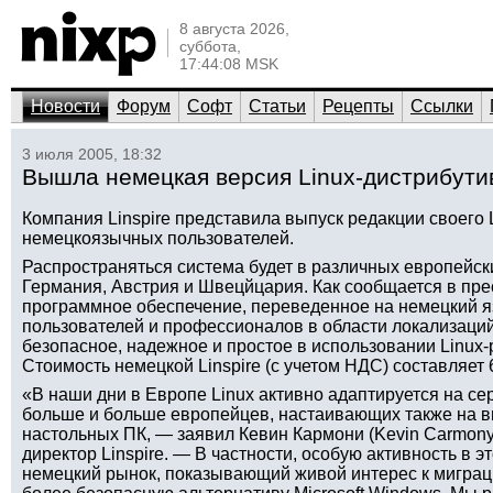
8 августа 2026,
суббота,
17:44:08 MSK
Новости
Форум
Софт
Статьи
Рецепты
Ссылки
3 июля 2005, 18:32
Вышла немецкая версия Linux-дистрибутив
Компания Linspire представила выпуск редакции своего L
немецкоязычных пользователей.
Распространяться система будет в различных европейск
Германия, Австрия и Швецйцария. Как сообщается в пре
программное обеспечение, переведенное на немецкий я
пользователей и профессионалов в области локализаций
безопасное, надежное и простое в использовании Linux
Стоимость немецкой Linspire (с учетом НДС) составляет 
«В наши дни в Европе Linux активно адаптируется на се
больше и больше европейцев, настаивающих также на в
настольных ПК, — заявил Кевин Кармони (Kevin Carmony
директор Linspire. — В частности, особую активность в 
немецкий рынок, показывающий живой интерес к миграции