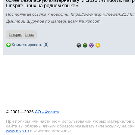
более безопасную альтернативу Microsoft Windows. Мы 
Linspire Linux на родном языке».
Постоянная ссылка к новости:
https://www.nixp.ru/news/6213.ht
Дмитрий Шурупов
по материалам
linuxpr.com
.
Linspire
,
Linux
(
)
Комментировать
0
© 2001—2026
АО «Флант»
При полном или частичном использовании любых материалов с
сайта вы обязаны явным образом указывать гиперссылку на сай
www.nixp.ru
в качестве источника.