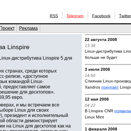
RSS
Telegram
Facebook
Twitte
Проект
Реклама
22 августа 2008
13:39
а Linspire
Linux-дистрибутива Lins
больше не будет
inux-дистрибутива Linspire 5 для
3 июля 2008
их странах, среди которых
14:50
сс-релизе, «доступное
Слияние Linux-произво
зык командой Linux-
, предоставляет самое
Xandros
покупает
Linspi
-решение для десктопов».
69,95 евро.
12 мая 2008
рверах, и мы встречаем все
04:22
ыборе Linux для своих
В Linspire CNR
появила
), президент и исполнительный
Linux Mint
этой области демонстрирует
 на Linux для десктопов как на
1 февраля 2008