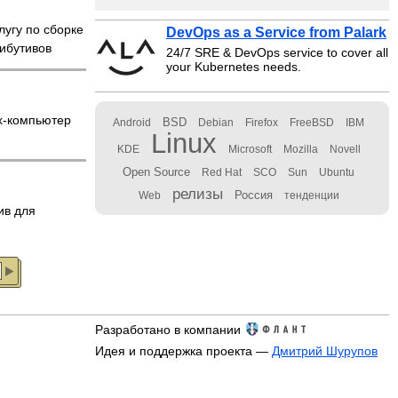
лугу по сборке
DevOps as a Service from Palark
рибутивов
24/7 SRE & DevOps service to cover all
your Kubernetes needs.
x-компьютер
BSD
Android
Debian
Firefox
FreeBSD
IBM
Linux
KDE
Microsoft
Mozilla
Novell
Open Source
Red Hat
SCO
Sun
Ubuntu
релизы
Россия
Web
тенденции
ив для
Разработано в компании
Идея и поддержка проекта —
Дмитрий Шурупов